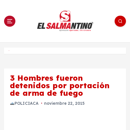
S
a
l
t
a
r
a
l
c
o
El Salmantino - medios/noticias/editorial
n
t
e
Inicio
n
i
d
o
3 Hombres fueron
detenidos por portación
de arma de fuego
POLICIACA
noviembre 22, 2015