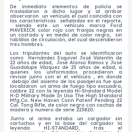
De inmediato elementos de policía se
trasladaron a dicho lugar y al arribar
observaron un vehículo el cual coincidía con
las características señaladas en el reporte,
siendo este un vehículo marca Ford
MAVERICK color rojo con franjas negras en
un costado y en medio de color negro, sin
tablillas de circulación, del cual descendieron
tres hombres.
Los tripulantes del auto se identificaron
como Hernández Esquivel José Valentín de
22 años de edad, José Alonso Ramos y José
Guadalupe Vázquez de 25 años de edad, a
quienes los uniformados procedieron a
revisar junto con el el vehículo , en donde
debajo del asiento de los pasajeros fue que
localizaron un arma de fuego tipo escuadra,
calibre 22 con la leyenda Hi-Standard Model
H-D Military Made In Usa The High Standard
Mfg.Co. New Haven Conn Patent Pending 22
Cal. Tong Rifle, de color negro con cachas de
madera y numero de serie 223820.
Junto al arma estaba un cargador sin
cartuchos y en la base del cargador la
leyenda HI-STANDARD, tras el