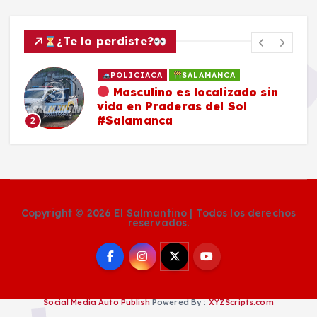
¿Te lo perdiste?
POLICIACA
SALAMANCA
Masculino es localizado sin
vida en Praderas del Sol
#Salamanca
2
Copyright © 2026 El Salmantino | Todos los derechos
reservados.
Social Media Auto Publish
Powered By :
XYZScripts.com