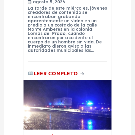
agosto 5, 2026
n
La tarde de este miércoles, jóvenes
creadores de contenido se
encontraban grabando
aparentemente un vídeo en un
t
predio a un costado de la calle
Monte Amberes en la colonia
Lomas del Prado, cuando
r
encontraron por accidente el
cuerpo de un hombre sin vida. De
inmediato dieron aviso a las
autoridades municipales las…
a
d
LEER COMPLETO
a
s