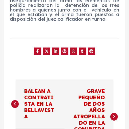
aseguramiento del arma los elementos de
policía realizaron la detención de los tres
hombres a quienes junto con el vehículo en
el que estaban y el arma fueron puestos a
disposición del juez calificador en turno.
N
BALEAN A
GRAVE
a
CONTRATI
PEQUEÑO
STA EN LA
DE DOS
BELLAVIST
AÑOS
v
A
ATROPELLA
DO EN LA
e