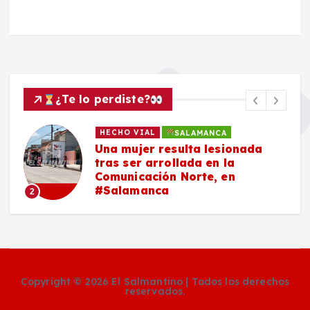
¿Te lo perdiste?
HECHO VIAL
SALAMANCA
Una mujer resulta lesionada
tras ser arrollada en la
Comunicación Norte, en
#Salamanca
2
Copyright © 2026 El Salmantino | Todos los derechos
reservados.