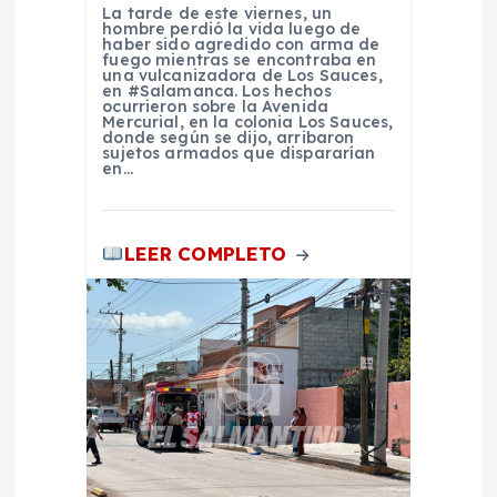
n
La tarde de este viernes, un
hombre perdió la vida luego de
t
haber sido agredido con arma de
fuego mientras se encontraba en
una vulcanizadora de Los Sauces,
en #Salamanca. Los hechos
r
ocurrieron sobre la Avenida
Mercurial, en la colonia Los Sauces,
donde según se dijo, arribaron
a
sujetos armados que dispararían
en…
d
LEER COMPLETO
a
s