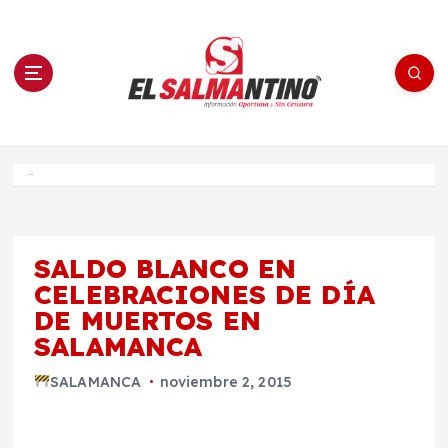
S
a
l
t
a
r
a
l
c
o
El Salmantino - medios/noticias/editorial
n
t
e
Inicio
n
i
d
o
SALDO BLANCO EN
CELEBRACIONES DE DÍA
DE MUERTOS EN
SALAMANCA
SALAMANCA
noviembre 2, 2015