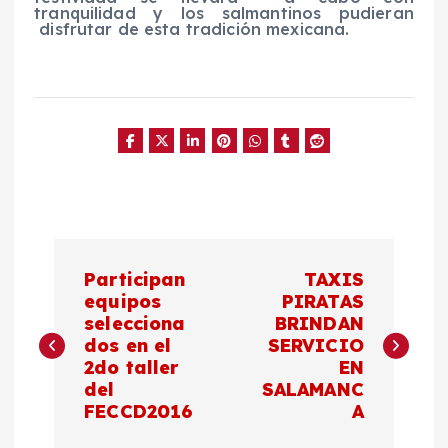
tranquilidad y los salmantinos pudieran
disfrutar de esta tradición mexicana.
N
Participan
TAXIS
a
equipos
PIRATAS
selecciona
BRINDAN
dos en el
SERVICIO
v
2do taller
EN
del
SALAMANC
e
FECCD2016
A