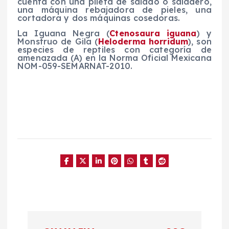
cuenta con una pileta de salado o saladero,
una máquina rebajadora de pieles, una
cortadora y dos máquinas cosedoras.
La Iguana Negra (
Ctenosaura iguana
) y
Monstruo de Gila (
Heloderma horridum
), son
especies de reptiles con categoría de
amenazada (A) en la Norma Oficial Mexicana
NOM-059-SEMARNAT-2010.
N