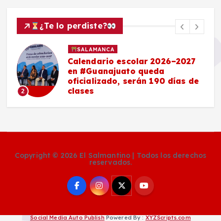
¿Te lo perdiste?
SALAMANCA
Calendario escolar 2026–2027
en #Guanajuato queda
oficializado, serán 190 días de
clases
2
Copyright © 2026 El Salmantino | Todos los derechos
reservados.
Social Media Auto Publish
Powered By :
XYZScripts.com