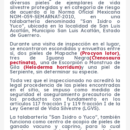
diversas pieles de ejemplares de vida
silvestre protegidas y en categoría de riesgo
de acuerdo a la Norma Oficial Mexicana
NOM-059-SEMARNAT-2010, en una
talabartería denominada “San Isidro o
Yuco”, ubicada en la localidad de San Luis
Acatlán, Municipio San Luis Acatlán, Estado
de Guerrero.
Durante una visita de inspección en el lugar,
se encontraron escondidas y envueltas entre
sí, dos pieles de Mapache
(Procyon lotor)
,
tres de Iguana Negra
(Ctenosaura
pectinata),
una de Escorpión o Monstruo de
Gila
(Heloderma horridum)
y una piel de
Serpiente, sin determinar su especie.
Toda vez que el inspeccionado no acreditó la
legal procedencia de las pieles encontradas
en el sitio, se impuso como medida de
seguridad el aseguramiento precautorio de
los productos con fundamento en los
artículos 117 fracción I y 119 fracción I de la
Ley General de Vida Silvestre (LGVS).
La talabartería “San Isidro o Yuco”, también
funciona como centro de acopio de pieles de
ganado vacuno y caprino, para lo cual