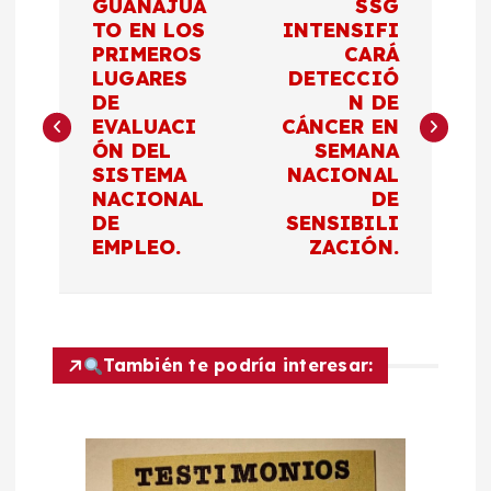
GUANAJUA
SSG
a
TO EN LOS
INTENSIFI
PRIMEROS
CARÁ
LUGARES
DETECCIÓ
v
DE
N DE
EVALUACI
CÁNCER EN
e
ÓN DEL
SEMANA
SISTEMA
NACIONAL
g
NACIONAL
DE
DE
SENSIBILI
a
EMPLEO.
ZACIÓN.
c
i
También te podría interesar:
ó
n