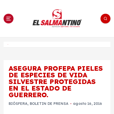
S
a
l
t
a
r
a
l
c
o
El Salmantino - medios/noticias/editorial
n
t
e
Inicio
n
i
d
o
ASEGURA PROFEPA PIELES
DE ESPECIES DE VIDA
SILVESTRE PROTEGIDAS
EN EL ESTADO DE
GUERRERO.
BIÓSFERA
,
BOLETIN DE PRENSA
agosto 16, 2016