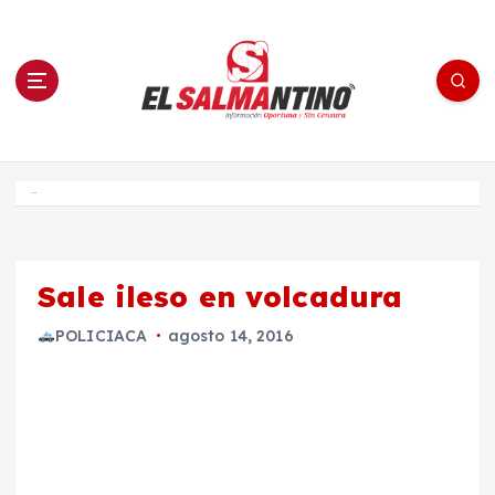
S
a
l
t
a
r
a
l
c
o
El Salmantino - medios/noticias/editorial
n
t
e
Inicio
n
i
d
o
Sale ileso en volcadura
POLICIACA
agosto 14, 2016