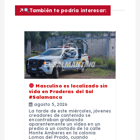
c
También te podría interesar:
i
ó
n
d
e
Masculino es localizado sin
vida en Praderas del Sol
e
#Salamanca
agosto 5, 2026
n
La tarde de este miércoles, jóvenes
creadores de contenido se
encontraban grabando
aparentemente un vídeo en un
t
predio a un costado de la calle
Monte Amberes en la colonia
Lomas del Prado, cuando