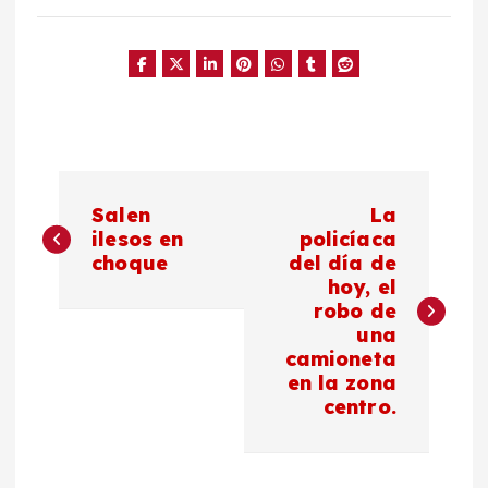
N
Salen
La
a
ilesos en
policíaca
choque
del día de
hoy, el
v
robo de
una
e
camioneta
en la zona
g
centro.
a