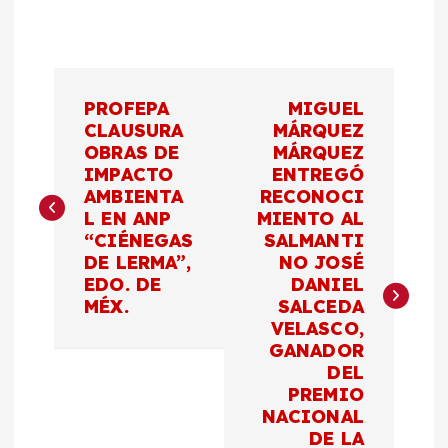
N
PROFEPA
MIGUEL
a
CLAUSURA
MÁRQUEZ
OBRAS DE
MÁRQUEZ
IMPACTO
ENTREGÓ
v
AMBIENTA
RECONOCI
L EN ANP
MIENTO AL
e
“CIÉNEGAS
SALMANTI
DE LERMA”,
NO JOSÉ
g
EDO. DE
DANIEL
MÉX.
SALCEDA
a
VELASCO,
GANADOR
c
DEL
PREMIO
NACIONAL
i
DE LA