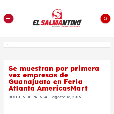
S
a
l
t
a
r
a
l
c
o
El Salmantino - medios/noticias/editorial
n
t
e
Inicio
n
i
d
o
Se muestran por primera
vez empresas de
Guanajuato en Feria
Atlanta AmericasMart
BOLETIN DE PRENSA
agosto 18, 2016