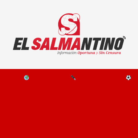
El Salmantino - medios/noticias/editorial
NAL
EL MUNDO
EDITORIALES
D