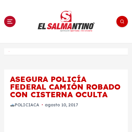
S
a
l
t
a
r
a
l
c
o
El Salmantino - medios/noticias/editorial
n
t
e
Inicio
n
i
d
o
ASEGURA POLICÍA
FEDERAL CAMIÓN ROBADO
CON CISTERNA OCULTA
POLICIACA
agosto 10, 2017