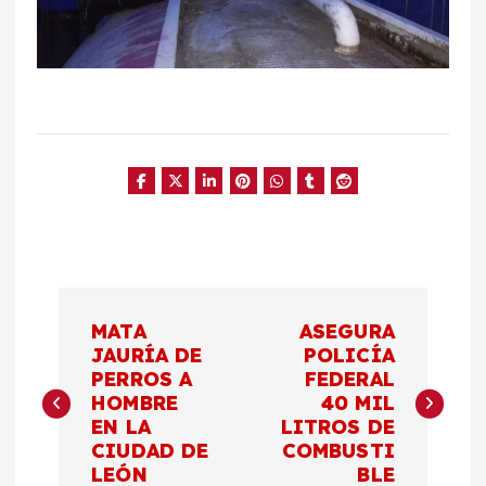
N
MATA
ASEGURA
a
JAURÍA DE
POLICÍA
PERROS A
FEDERAL
HOMBRE
40 MIL
v
EN LA
LITROS DE
CIUDAD DE
COMBUSTI
e
LEÓN
BLE