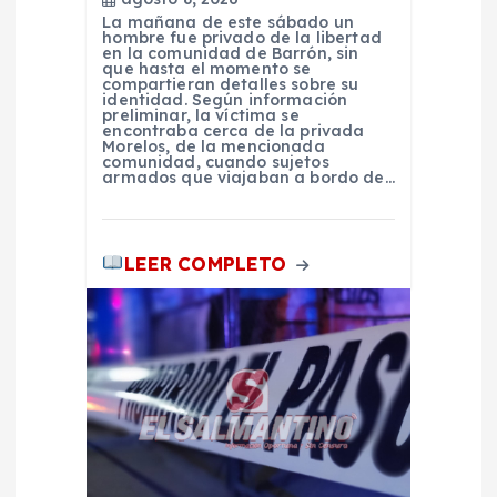
n
La mañana de este sábado un
hombre fue privado de la libertad
en la comunidad de Barrón, sin
que hasta el momento se
t
compartieran detalles sobre su
identidad. Según información
preliminar, la víctima se
r
encontraba cerca de la privada
Morelos, de la mencionada
comunidad, cuando sujetos
armados que viajaban a bordo de…
a
d
LEER COMPLETO
a
s