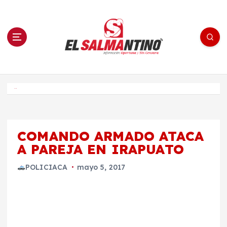
S
a
l
t
a
r
a
l
c
o
El Salmantino - medios/noticias/editorial
n
t
e
Inicio
n
i
d
o
COMANDO ARMADO ATACA
A PAREJA EN IRAPUATO
POLICIACA
mayo 5, 2017