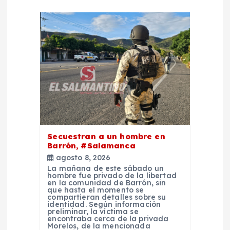
i
ó
n
d
e
e
Secuestran a un hombre en
Barrón, #Salamanca
n
agosto 8, 2026
La mañana de este sábado un
hombre fue privado de la libertad
t
en la comunidad de Barrón, sin
que hasta el momento se
compartieran detalles sobre su
r
identidad. Según información
preliminar, la víctima se
encontraba cerca de la privada
Morelos, de la mencionada