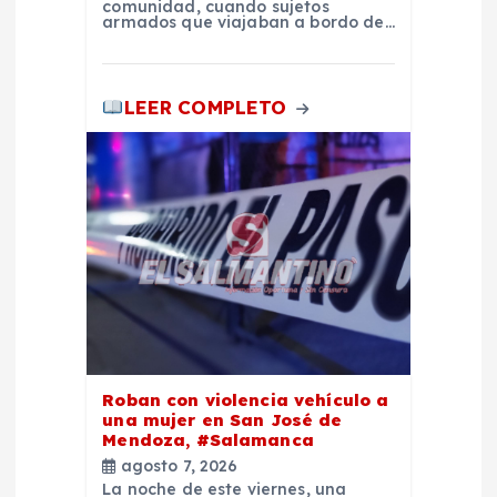
a
comunidad, cuando sujetos
armados que viajaban a bordo de…
d
LEER COMPLETO
a
s
Roban con violencia vehículo a
una mujer en San José de
Mendoza, #Salamanca
agosto 7, 2026
La noche de este viernes, una