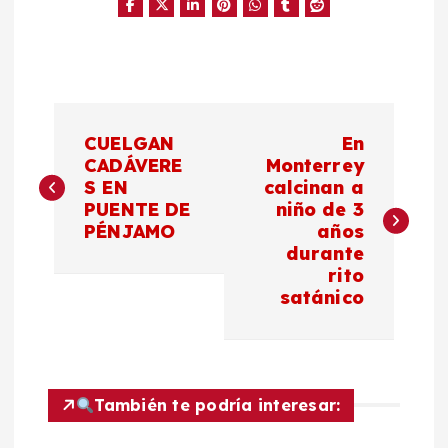
N
CUELGAN
En
a
CADÁVERE
Monterrey
S EN
calcinan a
PUENTE DE
niño de 3
v
PÉNJAMO
años
durante
e
rito
satánico
g
a
c
También te podría interesar: