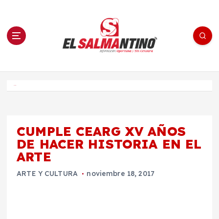
S
a
l
t
a
r
a
l
c
o
El Salmantino - medios/noticias/editorial
n
t
e
Inicio
n
i
d
o
CUMPLE CEARG XV AÑOS
DE HACER HISTORIA EN EL
ARTE
ARTE Y CULTURA
noviembre 18, 2017