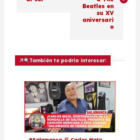
Beatles en
e
su XV
aniversari
g
o
a
c
También te podría interesar:
i
ó
n
d
e
#Salamanca
Carlos Mata,