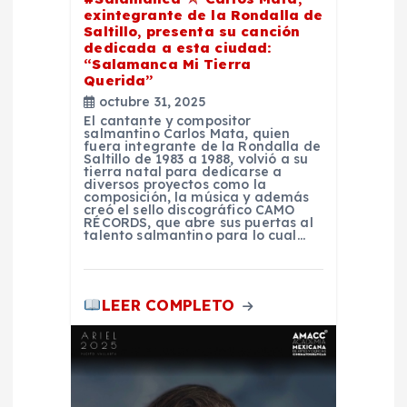
e
exintegrante de la Rondalla de
Saltillo, presenta su canción
dedicada a esta ciudad:
n
“Salamanca Mi Tierra
Querida”
octubre 31, 2025
t
El cantante y compositor
salmantino Carlos Mata, quien
fuera integrante de la Rondalla de
r
Saltillo de 1983 a 1988, volvió a su
tierra natal para dedicarse a
diversos proyectos como la
a
composición, la música y además
creó el sello discográfico CAMO
RÉCORDS, que abre sus puertas al
talento salmantino para lo cual…
d
a
LEER COMPLETO
s