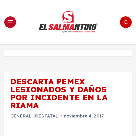
S
a
l
t
a
r
a
l
c
o
El Salmantino - medios/noticias/editorial
n
t
e
Inicio
n
i
d
o
DESCARTA PEMEX
LESIONADOS Y DAÑOS
POR INCIDENTE EN LA
RIAMA
GENERAL
,
ESTATAL
noviembre 4, 2017