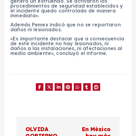
generó un estruendo. Se activaron los
procedimientos de seguridad establecidos y
el incidente quedo controlado de manera
inmediata».
Además Pemex indicó que no se reportaron
daños ni lesionados.
«Es importante destacar que a consecuencia
de este incidente no hay lesionados, ni
daños a las instalaciones, ni afectaciones al
medio ambiente», concluyó el informe.
N
OLVIDA
En México
GOBIERNO
hay más