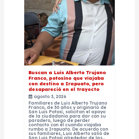
d
e
e
n
t
r
Buscan a Luis Alberto Trujano
Franco, potosino que viajaba
con destino a Irapuato, pero
a
desapareció en el trayecto
agosto 3, 2026
d
Familiares de Luis Alberto Trujano
Franco, de 30 años y originario de
San Luis Potosí, solicitan el apoyo
de la ciudadanía para dar con su
a
paradero, luego de perder
contacto con él cuando viajaba
rumbo a Irapuato. De acuerdo con
s
sus familiares, Luis Alberto salió de
San Luis Potosí alrededor de las…