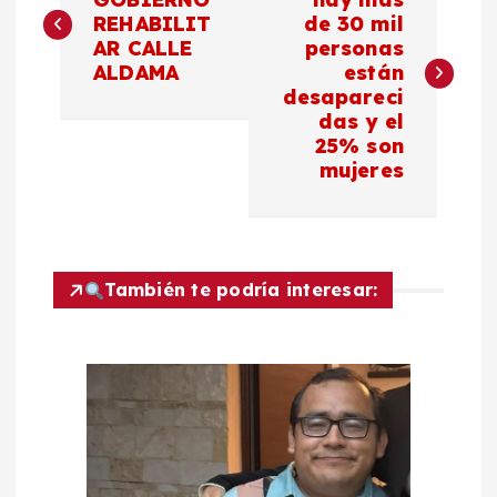
a
REHABILIT
de 30 mil
AR CALLE
personas
v
ALDAMA
están
desapareci
e
das y el
25% son
g
mujeres
a
c
También te podría interesar:
i
ó
n