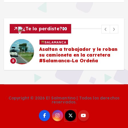
¿Te lo perdiste?
SALAMANCA
Asaltan a trabajador y le roban
su camioneta en la carretera
#Salamanca-La Ordeña
8
9
Copyright © 2026 El Salmantino | Todos los derechos
reservados.