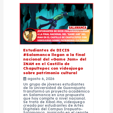
ó
n
d
e
e
Estudiantes de DICIS
#Salamanca llegan a la final
nacional del «Game Jam» del
n
INAH en el Castillo de
Chapultepec con videojuego
sobre patrimonio cultural
t
agosto 6, 2026
Un grupo de jóvenes estudiantes
r
de la Universidad de Guanajuato
transformó un proyecto académico
en Salamanca en una propuesta
que hoy compite a nivel nacional.
a
Se trata de Xibal-Ha, videojuego
creado por estudiantes de Artes
Digitales del Campus Irapuato–
Salamanca, inspirado en el cenote