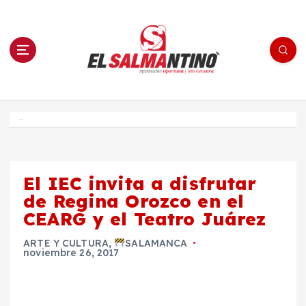
S
a
l
t
a
r
a
l
c
o
El Salmantino - medios/noticias/editorial
n
t
e
Inicio
n
i
d
o
El IEC invita a disfrutar
de Regina Orozco en el
CEARG y el Teatro Juárez
ARTE Y CULTURA
,
SALAMANCA
noviembre 26, 2017