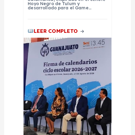
d
Hoyo Negro de Tulum y
desarrollado para el Game…
a
s
LEER COMPLETO