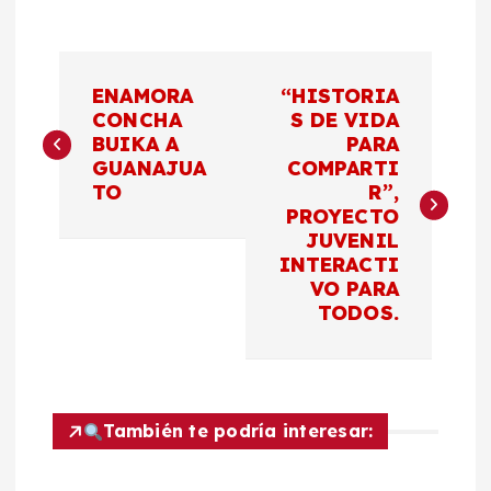
N
ENAMORA
“HISTORIA
a
CONCHA
S DE VIDA
BUIKA A
PARA
GUANAJUA
COMPARTI
v
TO
R”,
PROYECTO
e
JUVENIL
INTERACTI
g
VO PARA
TODOS.
a
c
También te podría interesar:
i