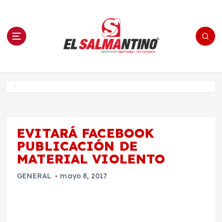
S
a
l
t
a
r
a
l
c
o
El Salmantino - medios/noticias/editorial
n
t
e
Inicio
n
i
d
o
EVITARÁ FACEBOOK
PUBLICACIÓN DE
MATERIAL VIOLENTO
GENERAL
mayo 8, 2017