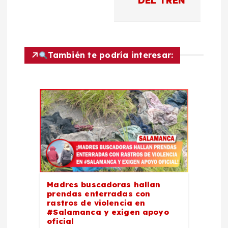
a
DEL TREN
c
i
También te podría interesar:
ó
n
d
e
e
Madres buscadoras hallan
prendas enterradas con
n
rastros de violencia en
#Salamanca y exigen apoyo
oficial