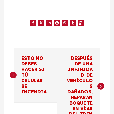
N
ESTO NO
DESPUÉS
a
DEBES
DE UNA
HACER SI
INFINIDA
TÚ
D DE
v
CELULAR
VEHÍCULO
SE
S
e
INCENDIA
DAÑADOS,
REPARAN
g
BOQUETE
EN VÍAS