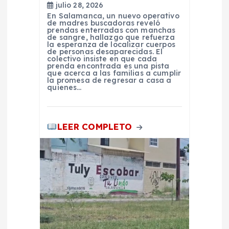
t
julio 28, 2026
En Salamanca, un nuevo operativo
r
de madres buscadoras reveló
prendas enterradas con manchas
de sangre, hallazgo que refuerza
a
la esperanza de localizar cuerpos
de personas desaparecidas. El
colectivo insiste en que cada
prenda encontrada es una pista
d
que acerca a las familias a cumplir
la promesa de regresar a casa a
quienes…
a
s
LEER COMPLETO