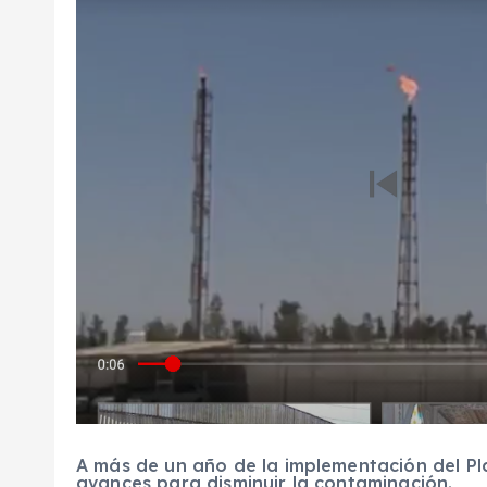
A más de un año de la implementación del P
avances para disminuir la contaminación.