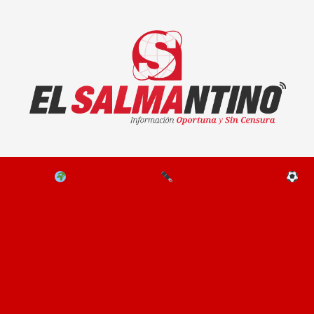
El Salmantino - medios/noticias/editorial
NAL
EL MUNDO
EDITORIALES
D