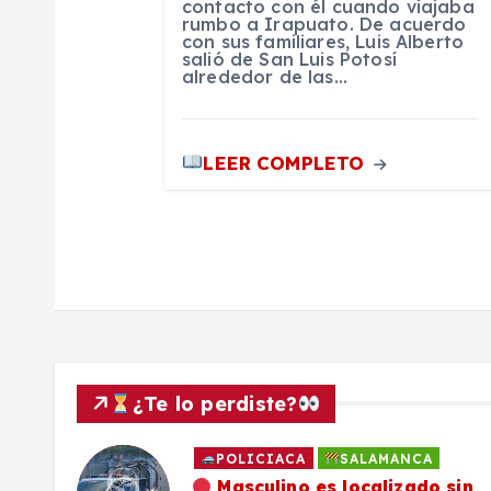
contacto con él cuando viajaba
rumbo a Irapuato. De acuerdo
a
con sus familiares, Luis Alberto
salió de San Luis Potosí
alrededor de las…
d
a
LEER COMPLETO
s
¿Te lo perdiste?
POLICIACA
SALAMANCA
ado
Masculino es localizado sin