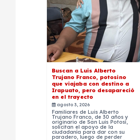
ó
n
d
e
Buscan a Luis Alberto
Trujano Franco, potosino
e
que viajaba con destino a
Irapuato, pero desapareció
en el trayecto
n
agosto 3, 2026
Familiares de Luis Alberto
t
Trujano Franco, de 30 años y
originario de San Luis Potosí,
solicitan el apoyo de la
ciudadanía para dar con su
r
paradero, luego de perder