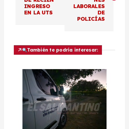
INGRESO
LABORALES
e
EN LA UTS
DE
POLICÍAS
g
a
c
También te podría interesar:
i
ó
n
d
e