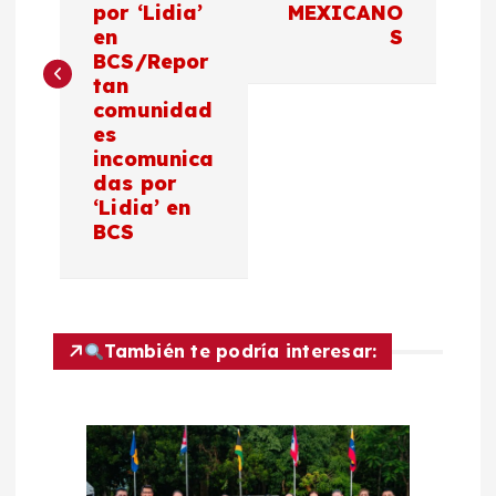
v
por ‘Lidia’
MEXICANO
en
S
e
BCS/Repor
tan
g
comunidad
es
a
incomunica
das por
c
‘Lidia’ en
BCS
i
ó
También te podría interesar:
n
d
e