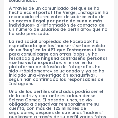
solucionado.
A través de un comunicado del que se ha
hecho eco el portal The Verge, Instagram ha
reconocido el «reciente» descubrimiento de
un
acceso ilegal por parte de «uno o más
individuos»
a «información de contacto de
un número de usuarios de perfil alto» que no
ha sido precisado.
La red social propiedad de Facebook ha
especificado que los ‘hackers’ se han valido
de
un ‘bug’ en la API que Instagram
utiliza
para comunicarse con otras ‘apps’, y ha
resaltado que
ninguna contraseña personal
«se ha visto expuesta»
. El error en la
plataforma de difusión de fotografías ha
sido «rápidamente» solucionado y ya se ha
iniciado una «investigación exhaustiva»,
según han confirmado los responsables de
Instagram.
Uno de los perfiles afectados podría ser el
de la actriz y cantante estadounidense
Selena Gomez. El pasado lunes, se vio
obligada a desactivar temporalmente su
cuenta, con más de 125 millones de
seguidores, después de que unos ‘hackers’
publicasen a través de su perfil varias fotos