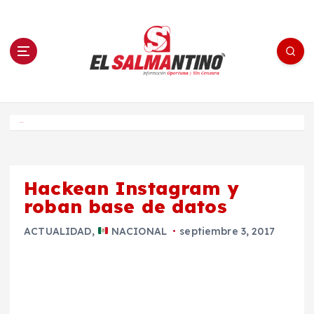
S
a
l
t
a
r
a
l
c
o
El Salmantino - medios/noticias/editorial
n
t
e
Inicio
n
i
d
o
Hackean Instagram y
roban base de datos
ACTUALIDAD
,
NACIONAL
septiembre 3, 2017