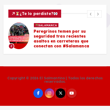
¿Te lo perdiste?
SALAMANCA
Peregrinos temen por su
seguridad tras recientes
asaltos en carreteras que
conectan con #Salamanca
2
Copyright © 2026 El Salmantino | Todos los derechos
reservados.
Social Media Auto Publish
Powered By :
XYZScripts.com