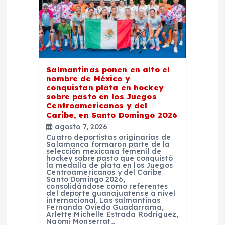
e
n
t
Salmantinas ponen en alto el
nombre de México y
conquistan plata en hockey
r
sobre pasto en los Juegos
Centroamericanos y del
a
Caribe, en Santo Domingo 2026
agosto 7, 2026
Cuatro deportistas originarias de
d
Salamanca formaron parte de la
selección mexicana femenil de
hockey sobre pasto que conquistó
a
la medalla de plata en los Juegos
Centroamericanos y del Caribe
Santo Domingo 2026,
consolidándose como referentes
s
del deporte guanajuatense a nivel
internacional. Las salmantinas
Fernanda Oviedo Guadarrama,
Arlette Michelle Estrada Rodríguez,
Naomi Monserrat…