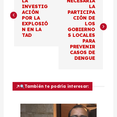
a
LA
NECESARIA
INVESTIG
LA
ACIÓN
PARTICIPA
v
POR LA
CIÓN DE
EXPLOSIÓ
LOS
e
N EN LA
GOBIERNO
TAD
S LOCALES
g
PARA
PREVENIR
a
CASOS DE
DENGUE
c
i
También te podría interesar:
ó
n