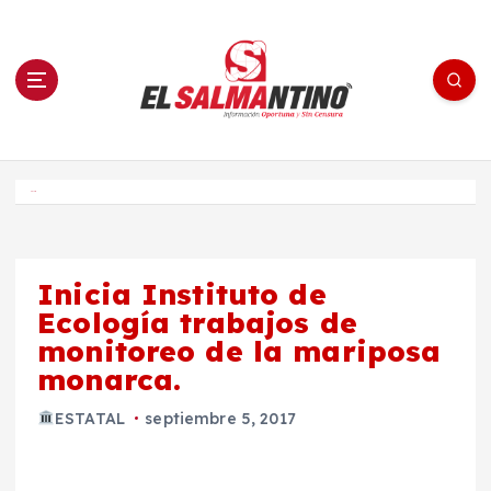
S
a
l
t
a
r
a
l
c
o
El Salmantino - medios/noticias/editorial
n
t
e
Inicio
n
i
d
o
Inicia Instituto de
Ecología trabajos de
monitoreo de la mariposa
monarca.
ESTATAL
septiembre 5, 2017