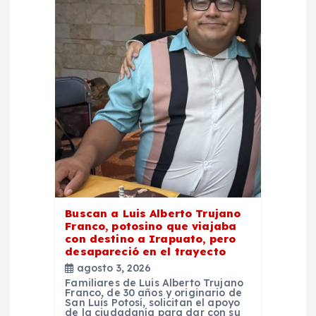
d
e
e
n
t
r
a
Buscan a Luis Alberto Trujano
Franco, potosino que viajaba
d
con destino a Irapuato, pero
desapareció en el trayecto
agosto 3, 2026
a
Familiares de Luis Alberto Trujano
Franco, de 30 años y originario de
San Luis Potosí, solicitan el apoyo
s
de la ciudadanía para dar con su