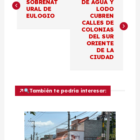
a
SOBRENAT
DE AGUA Y
URAL DE
LODO
EULOGIO
CUBREN
v
CALLES DE
COLONIAS
e
DEL SUR
ORIENTE
g
DE LA
CIUDAD
a
c
También te podría interesar:
i
ó
n