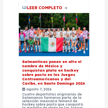
s
LEER COMPLETO
Salmantinas ponen en alto el
nombre de México y
conquistan plata en hockey
sobre pasto en los Juegos
Centroamericanos y del
Caribe, en Santo Domingo 2026
agosto 7, 2026
Cuatro deportistas originarias de
Salamanca formaron parte de la
selección mexicana femenil de
hockey sobre pasto que conquistó
la medalla de plata en los Juegos