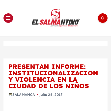
S
a
l
t
a
r
a
l
c
o
El Salmantino - medios/noticias/editorial
n
t
e
Inicio
n
i
d
o
PRESENTAN INFORME:
INSTITUCIONALIZACION
Y VIOLENCIA EN LA
CIUDAD DE LOS NIÑOS
SALAMANCA
julio 26, 2017