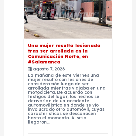
d
e
e
n
Una mujer resulta lesionada
tras ser arrollada en la
Comunicación Norte, en
t
#Salamanca
agosto 7, 2026
r
La mañana de este viernes una
mujer resultó con lesiones de
consideración luego de ser
a
arrollada mientras viajaba en una
motocicleta. De acuerdo con
testigos del lugar, los hechos se
derivarían de un accidente
d
automovilístico en donde se vio
involucrado otro automóvil, cuyas
características se desconocen
a
hasta el momento. Al sitio
llegaron…