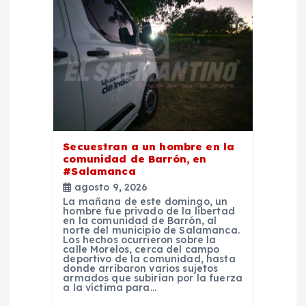
n
d
e
e
Secuestran a un hombre en la
n
comunidad de Barrón, en
#Salamanca
agosto 9, 2026
t
La mañana de este domingo, un
hombre fue privado de la libertad
en la comunidad de Barrón, al
r
norte del municipio de Salamanca.
Los hechos ocurrieron sobre la
calle Morelos, cerca del campo
a
deportivo de la comunidad, hasta
donde arribaron varios sujetos
armados que subirían por la fuerza
a la víctima para…
d