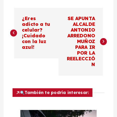
N
¿Eres
SE APUNTA
a
adicto a tu
ALCALDE
celular?
ANTONIO
¡Cuidado
ARREDONO
v
con la luz
MUÑOZ
azul!
PARA IR
e
POR LA
REELECCIÓ
g
N
a
c
También te podría interesar:
i
ó