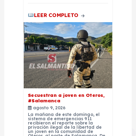
a
LEER COMPLETO
s
Secuestran a joven en Oteros,
#Salamanca
agosto 9, 2026
La mañana de este domingo, el
sistema de emergencias 911
recibieron el reporte sobre la
privación ilegal de la libertad de
un joven en la comunidad de
Oteros, al norte de Salamanca. De