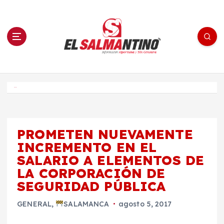
S
a
l
t
a
r
a
l
c
o
El Salmantino - medios/noticias/editorial
n
t
e
Inicio
n
i
d
o
PROMETEN NUEVAMENTE
INCREMENTO EN EL
SALARIO A ELEMENTOS DE
LA CORPORACIÓN DE
SEGURIDAD PÚBLICA
GENERAL
,
SALAMANCA
agosto 5, 2017