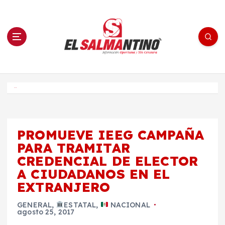
S
a
l
t
a
r
a
l
c
o
El Salmantino - medios/noticias/editorial
n
t
e
Inicio
n
i
d
o
PROMUEVE IEEG CAMPAÑA
PARA TRAMITAR
CREDENCIAL DE ELECTOR
A CIUDADANOS EN EL
EXTRANJERO
GENERAL
,
ESTATAL
,
NACIONAL
agosto 25, 2017