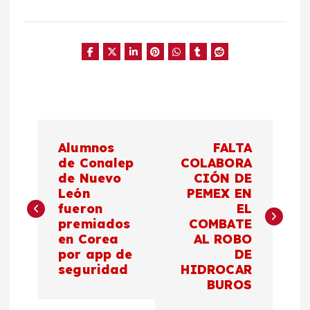
N
Alumnos
FALTA
a
de Conalep
COLABORA
de Nuevo
CIÓN DE
León
PEMEX EN
v
fueron
EL
premiados
COMBATE
e
en Corea
AL ROBO
por app de
DE
g
seguridad
HIDROCAR
BUROS
a