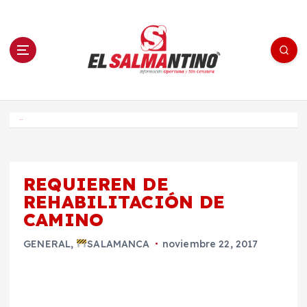
S
a
l
t
a
r
a
l
c
o
El Salmantino - medios/noticias/editorial
n
t
e
Inicio
n
i
d
o
REQUIEREN DE
REHABILITACIÓN DE
CAMINO
GENERAL
,
SALAMANCA
noviembre 22, 2017