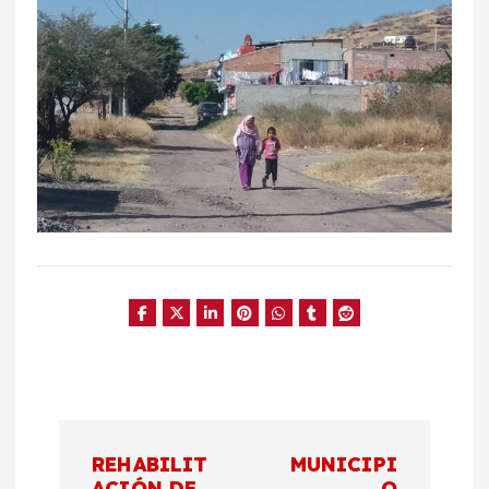
N
REHABILIT
MUNICIPI
ACIÓN DE
O