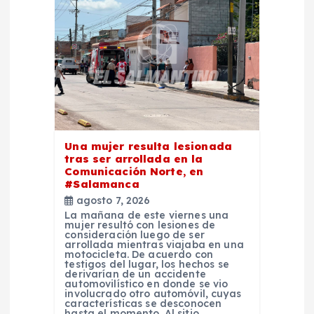
d
e
e
n
t
Una mujer resulta lesionada
tras ser arrollada en la
r
Comunicación Norte, en
#Salamanca
a
agosto 7, 2026
La mañana de este viernes una
mujer resultó con lesiones de
d
consideración luego de ser
arrollada mientras viajaba en una
motocicleta. De acuerdo con
testigos del lugar, los hechos se
a
derivarían de un accidente
automovilístico en donde se vio
involucrado otro automóvil, cuyas
s
características se desconocen
hasta el momento. Al sitio