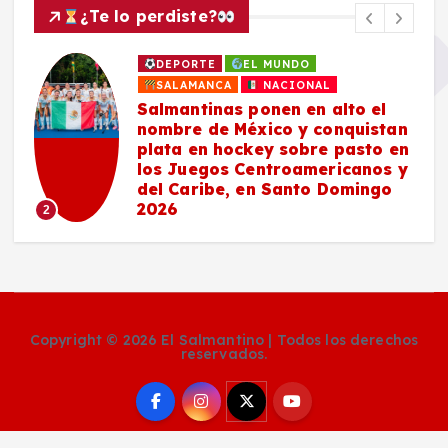
¿Te lo perdiste?
DEPORTE
EL MUNDO
SALAMANCA
NACIONAL
Salmantinas ponen en alto el
nombre de México y conquistan
plata en hockey sobre pasto en
los Juegos Centroamericanos y
del Caribe, en Santo Domingo
2026
2
Copyright © 2026 El Salmantino | Todos los derechos
reservados.