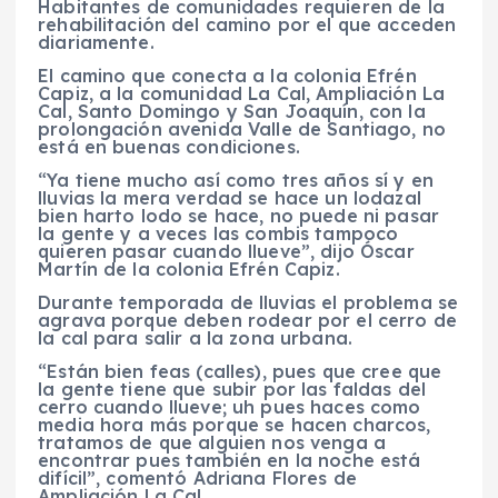
Habitantes de comunidades requieren de la
rehabilitación del camino por el que acceden
diariamente.
El camino que conecta a la colonia Efrén
Capiz, a la comunidad La Cal, Ampliación La
Cal, Santo Domingo y San Joaquín, con la
prolongación avenida Valle de Santiago, no
está en buenas condiciones.
“Ya tiene mucho así como tres años sí y en
lluvias la mera verdad se hace un lodazal
bien harto lodo se hace, no puede ni pasar
la gente y a veces las combis tampoco
quieren pasar cuando llueve”, dijo Óscar
Martín de la colonia Efrén Capiz.
Durante temporada de lluvias el problema se
agrava porque deben rodear por el cerro de
la cal para salir a la zona urbana.
“Están bien feas (calles), pues que cree que
la gente tiene que subir por las faldas del
cerro cuando llueve; uh pues haces como
media hora más porque se hacen charcos,
tratamos de que alguien nos venga a
encontrar pues también en la noche está
difícil”, comentó Adriana Flores de
Ampliación La Cal.