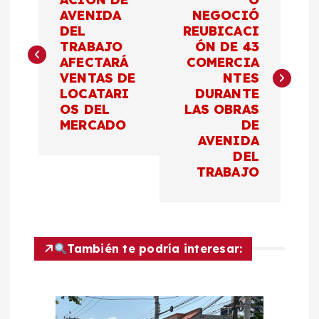
a
AVENIDA
NEGOCIÓ
DEL
REUBICACI
v
TRABAJO
ÓN DE 43
AFECTARÁ
COMERCIA
e
VENTAS DE
NTES
LOCATARI
DURANTE
g
OS DEL
LAS OBRAS
MERCADO
DE
a
AVENIDA
DEL
c
TRABAJO
i
ó
También te podría interesar:
n