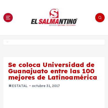
S
a
l
t
a
r
a
l
c
o
El Salmantino - medios/noticias/editorial
n
t
e
Inicio
n
i
d
o
Se coloca Universidad de
Guanajuato entre las 100
mejores de Latinoamérica
ESTATAL
octubre 31, 2017