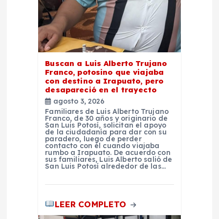
t
r
a
Buscan a Luis Alberto Trujano
Franco, potosino que viajaba
d
con destino a Irapuato, pero
desapareció en el trayecto
agosto 3, 2026
a
Familiares de Luis Alberto Trujano
Franco, de 30 años y originario de
San Luis Potosí, solicitan el apoyo
s
de la ciudadanía para dar con su
paradero, luego de perder
contacto con él cuando viajaba
rumbo a Irapuato. De acuerdo con
sus familiares, Luis Alberto salió de
San Luis Potosí alrededor de las…
LEER COMPLETO