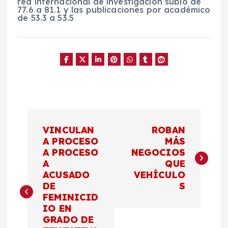
red internacional de investigación subió de
77.6 a 81.1 y las publicaciones por académico
de 53.3 a 53.5
N
VINCULAN
ROBAN
a
A PROCESO
MÁS
A PROCESO
NEGOCIOS
A
QUE
v
ACUSADO
VEHÍCULO
DE
S
e
FEMINICID
IO EN
g
GRADO DE