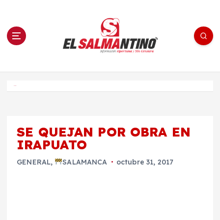
S
a
l
t
a
r
a
l
c
o
El Salmantino - medios/noticias/editorial
n
t
e
Inicio
n
i
d
o
SE QUEJAN POR OBRA EN
IRAPUATO
GENERAL
,
SALAMANCA
octubre 31, 2017