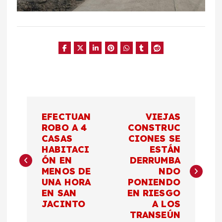
N
EFECTUAN
VIEJAS
a
ROBO A 4
CONSTRUC
CASAS
CIONES SE
HABITACI
ESTÁN
v
ÓN EN
DERRUMBA
MENOS DE
NDO
e
UNA HORA
PONIENDO
EN SAN
EN RIESGO
g
JACINTO
A LOS
TRANSEÚN