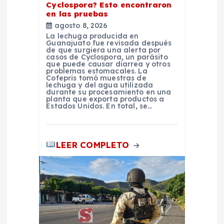
t
Cyclospora? Esto encontraron
en las pruebas
r
agosto 8, 2026
La lechuga producida en
Guanajuato fue revisada después
a
de que surgiera una alerta por
casos de Cyclospora, un parásito
que puede causar diarrea y otros
d
problemas estomacales. La
Cofepris tomó muestras de
lechuga y del agua utilizada
durante su procesamiento en una
a
planta que exporta productos a
Estados Unidos. En total, se…
s
LEER COMPLETO