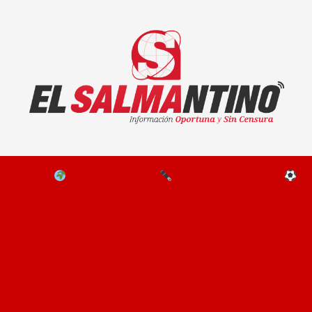
El Salmantino - medios/noticias/editorial
NAL
EL MUNDO
EDITORIALES
D