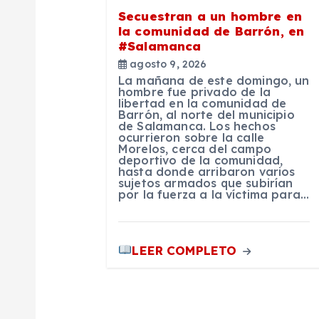
Secuestran a un hombre en
n
la comunidad de Barrón, en
#Salamanca
d
agosto 9, 2026
La mañana de este domingo, un
hombre fue privado de la
e
libertad en la comunidad de
Barrón, al norte del municipio
de Salamanca. Los hechos
e
ocurrieron sobre la calle
Morelos, cerca del campo
deportivo de la comunidad,
hasta donde arribaron varios
n
sujetos armados que subirían
por la fuerza a la víctima para…
t
LEER COMPLETO
r
a