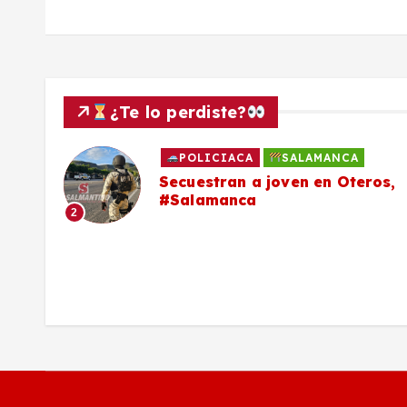
d
a
¿Te lo perdiste?
s
POLICIACA
SALAMANCA
 la
Secuestran a joven en Oteros,
#Salamanca
2