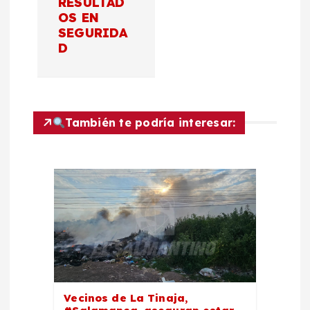
RESULTAD
a
OS EN
SEGURIDA
c
D
i
ó
También te podría interesar:
n
d
e
e
n
Vecinos de La Tinaja,