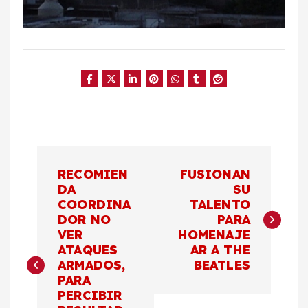
N
RECOMIEN
FUSIONAN
a
DA
SU
COORDINA
TALENTO
DOR NO
PARA
v
VER
HOMENAJE
ATAQUES
AR A THE
e
ARMADOS,
BEATLES
PARA
g
PERCIBIR