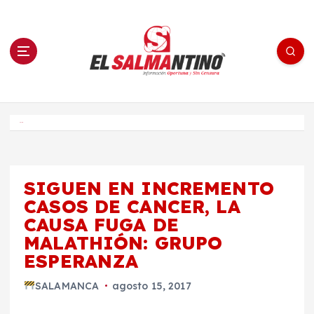
S
a
l
t
a
r
a
l
c
o
El Salmantino - medios/noticias/editorial
n
t
e
Inicio
n
i
d
o
SIGUEN EN INCREMENTO
CASOS DE CANCER, LA
CAUSA FUGA DE
MALATHIÓN: GRUPO
ESPERANZA
SALAMANCA
agosto 15, 2017