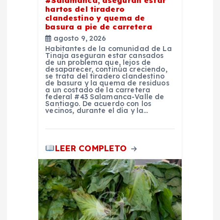
#Salamanca, aseguran estar
t
hartos del tiradero
clandestino y quema de
basura a pie de carretera
r
agosto 9, 2026
Habitantes de la comunidad de La
a
Tinaja aseguran estar cansados
de un problema que, lejos de
desaparecer, continúa creciendo,
se trata del tiradero clandestino
d
de basura y la quema de residuos
a un costado de la carretera
federal #43 Salamanca-Valle de
a
Santiago. De acuerdo con los
vecinos, durante el día y la…
s
LEER COMPLETO