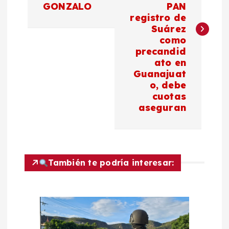
GONZALO
PAN
e
registro de
Suárez
g
como
precandid
a
ato en
Guanajuat
c
o, debe
cuotas
aseguran
i
ó
n
También te podría interesar:
d
e