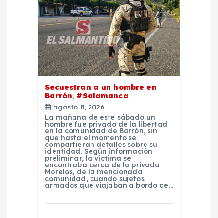
e
n
t
r
Secuestran a un hombre en
Barrón, #Salamanca
a
agosto 8, 2026
La mañana de este sábado un
d
hombre fue privado de la libertad
en la comunidad de Barrón, sin
que hasta el momento se
compartieran detalles sobre su
a
identidad. Según información
preliminar, la víctima se
encontraba cerca de la privada
s
Morelos, de la mencionada
comunidad, cuando sujetos
armados que viajaban a bordo de…