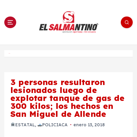
S
a
l
t
a
r
a
l
c
o
El Salmantino - medios/noticias/editorial
n
t
e
Inicio
n
i
d
o
3 personas resultaron
lesionados luego de
explotar tanque de gas de
300 kilos; los hechos en
San Miguel de Allende
ESTATAL
,
POLICIACA
enero 13, 2018