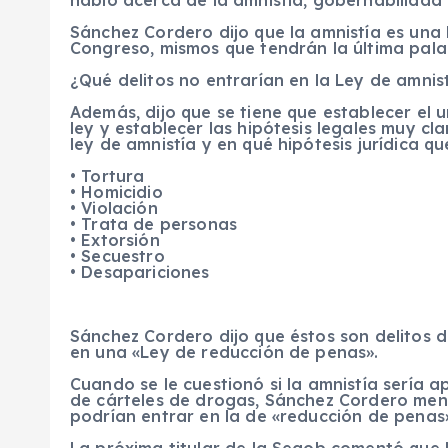
Sánchez Cordero dijo que la amnistía es una l
Congreso, mismos que tendrán la última pala
¿Qué delitos no entrarían en la Ley de amnis
Además, dijo que se tiene que establecer el u
ley y establecer las hipótesis legales muy c
ley de amnistía y en qué hipótesis jurídica qu
• Tortura
• Homicidio
• Violación
• Trata de personas
• Extorsión
• Secuestro
• Desapariciones
Sánchez Cordero dijo que éstos son delitos 
en una «Ley de reducción de penas».
Cuando se le cuestionó si la amnistía sería a
de cárteles de drogas, Sánchez Cordero menc
podrían entrar en la de «reducción de penas
La próxima titular de la Segob comentó que 