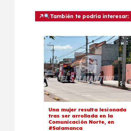
e
También te podría interesar:
g
a
c
i
ó
n
Una mujer resulta lesionada
tras ser arrollada en la
d
Comunicación Norte, en
#Salamanca