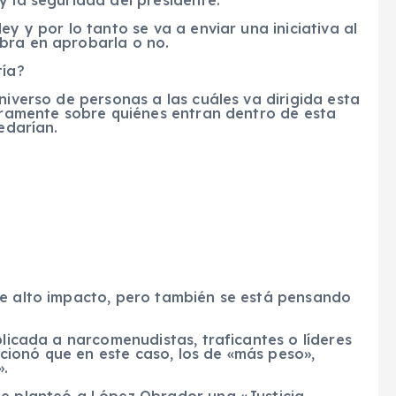
ey y por lo tanto se va a enviar una iniciativa al
bra en aprobarla o no.
tía?
niverso de personas a las cuáles va dirigida esta
laramente sobre quiénes entran dentro de esta
edarían.
de alto impacto, pero también se está pensando
plicada a narcomenudistas, traficantes o líderes
ionó que en este caso, los de «más peso»,
».
le planteó a López Obrador una «Justicia