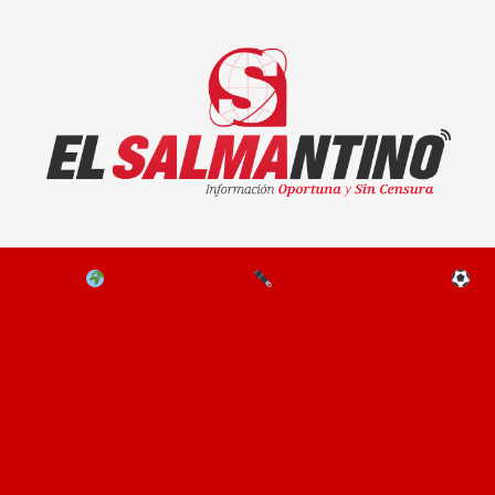
El Salmantino - medios/noticias/editorial
NAL
EL MUNDO
EDITORIALES
D