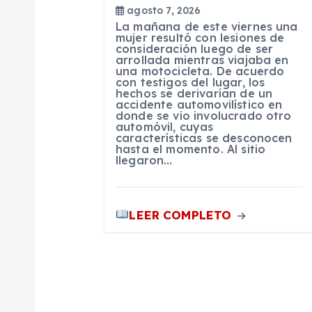
agosto 7, 2026
e
La mañana de este viernes una
mujer resultó con lesiones de
consideración luego de ser
e
arrollada mientras viajaba en
una motocicleta. De acuerdo
con testigos del lugar, los
n
hechos se derivarían de un
accidente automovilístico en
donde se vio involucrado otro
automóvil, cuyas
t
características se desconocen
hasta el momento. Al sitio
llegaron…
r
a
LEER COMPLETO
d
a