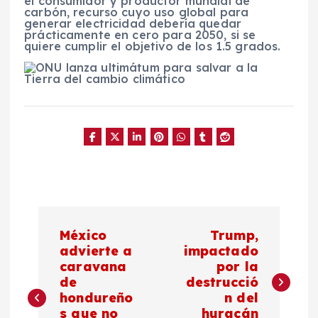
el consumidor y productor mundial de
carbón, recurso cuyo uso global para
generar electricidad debería quedar
prácticamente en cero para 2050, si se
quiere cumplir el objetivo de los 1.5 grados.
N
México
Trump,
a
advierte a
impactado
caravana
por la
de
destrucció
v
hondureño
n del
s que no
huracán