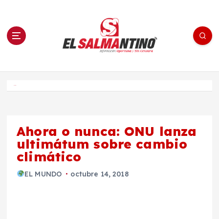
S
a
l
t
a
r
a
l
c
o
El Salmantino - medios/noticias/editorial
n
t
e
Inicio
n
i
d
o
Ahora o nunca: ONU lanza
ultimátum sobre cambio
climático
EL MUNDO
octubre 14, 2018