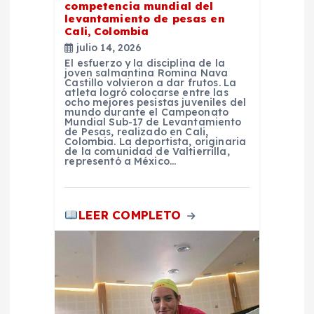
e
competencia mundial del
levantamiento de pesas en
n
Cali, Colombia
julio 14, 2026
t
El esfuerzo y la disciplina de la
joven salmantina Romina Nava
Castillo volvieron a dar frutos. La
atleta logró colocarse entre las
r
ocho mejores pesistas juveniles del
mundo durante el Campeonato
Mundial Sub-17 de Levantamiento
a
de Pesas, realizado en Cali,
Colombia. La deportista, originaria
de la comunidad de Valtierrilla,
representó a México…
d
a
LEER COMPLETO
s