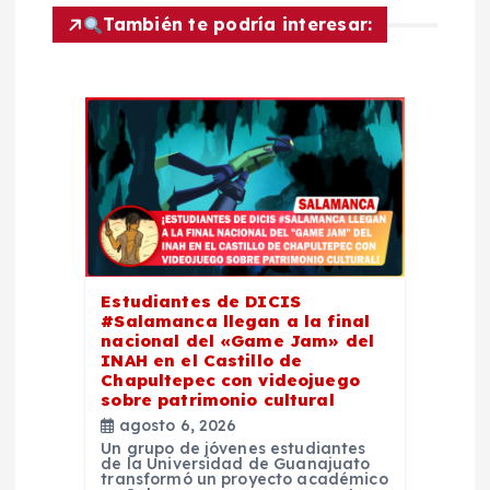
También te podría interesar:
i
ó
n
d
e
e
Estudiantes de DICIS
#Salamanca llegan a la final
nacional del «Game Jam» del
n
INAH en el Castillo de
Chapultepec con videojuego
sobre patrimonio cultural
t
agosto 6, 2026
Un grupo de jóvenes estudiantes
r
de la Universidad de Guanajuato
transformó un proyecto académico