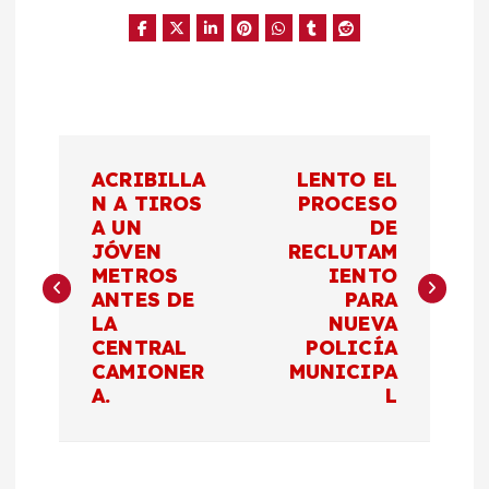
N
ACRIBILLA
LENTO EL
a
N A TIROS
PROCESO
A UN
DE
JÓVEN
RECLUTAM
v
METROS
IENTO
ANTES DE
PARA
e
LA
NUEVA
CENTRAL
POLICÍA
g
CAMIONER
MUNICIPA
A.
L
a
c