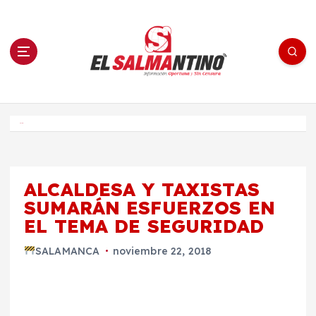
S
a
l
t
a
r
a
l
c
o
El Salmantino - medios/noticias/editorial
n
t
e
Inicio
n
i
d
o
ALCALDESA Y TAXISTAS
SUMARÁN ESFUERZOS EN
EL TEMA DE SEGURIDAD
SALAMANCA
noviembre 22, 2018