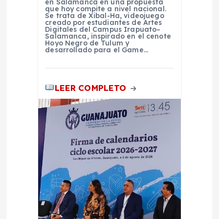
en Salamanca en una propuesta
que hoy compite a nivel nacional.
a
Se trata de Xibal-Ha, videojuego
creado por estudiantes de Artes
Digitales del Campus Irapuato–
d
Salamanca, inspirado en el cenote
Hoyo Negro de Tulum y
desarrollado para el Game…
a
s
LEER COMPLETO