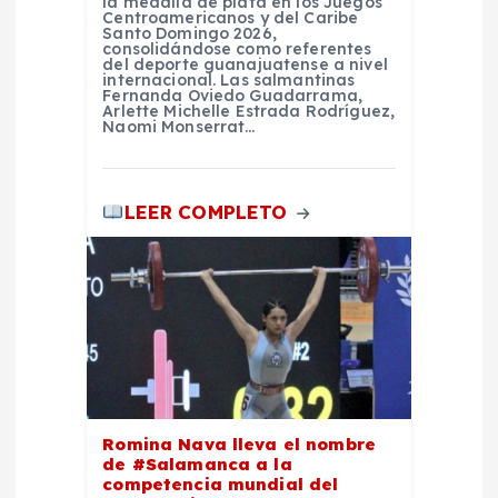
la medalla de plata en los Juegos
Centroamericanos y del Caribe
Santo Domingo 2026,
consolidándose como referentes
del deporte guanajuatense a nivel
internacional. Las salmantinas
Fernanda Oviedo Guadarrama,
Arlette Michelle Estrada Rodríguez,
Naomi Monserrat…
LEER COMPLETO
Romina Nava lleva el nombre
de #Salamanca a la
competencia mundial del