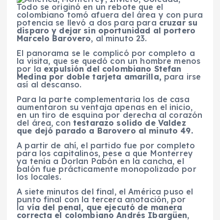
Todo se originó en un rebote que el
colombiano tomó afuera del área y con pura
potencia se llevó a dos para para
cruzar su
disparo y dejar sin oportunidad al portero
Marcelo Barovero
, al minuto 23.
El panorama se le complicó por completo a
la visita, que se quedó con un hombre menos
por la
expulsión del colombiano Stefan
Medina por doble tarjeta amarilla,
para irse
así al descanso.
Para la parte complementaria los de casa
aumentaron su ventaja apenas en el inicio,
en un tiro de esquina por derecha al corazón
del área, con
testarazo solido de Valdez
que dejó parado a Barovero al minuto 49.
A partir de ahí, el partido fue por completo
para los capitalinos, pese a que Monterrey
ya tenía a Dorlan Pabón en la cancha, el
balón fue prácticamente monopolizado por
los locales.
A siete minutos del final, el América puso el
punto final con la tercera anotación, por
la
vía del penal, que ejecutó de manera
correcta el colombiano Andrés Ibargüen
,