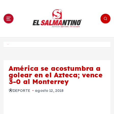
S
a
l
t
a
r
a
l
c
o
El Salmantino - medios/noticias/editorial
n
t
e
Inicio
n
i
d
o
América se acostumbra a
golear en el Azteca; vence
3-0 al Monterrey
DEPORTE
agosto 12, 2018