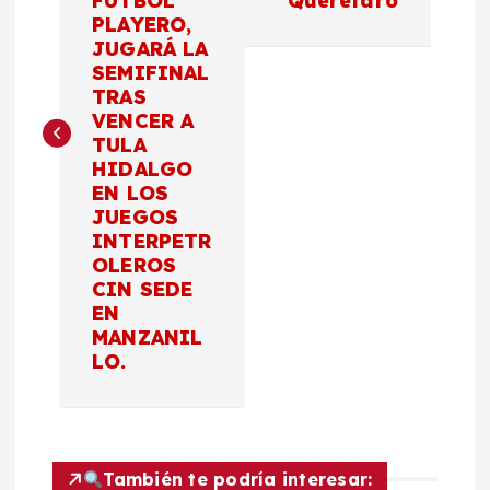
FÚTBOL
Querétaro
PLAYERO,
e
JUGARÁ LA
SEMIFINAL
g
TRAS
VENCER A
a
TULA
HIDALGO
c
EN LOS
JUEGOS
INTERPETR
i
OLEROS
CIN SEDE
ó
EN
MANZANIL
n
LO.
d
e
También te podría interesar: