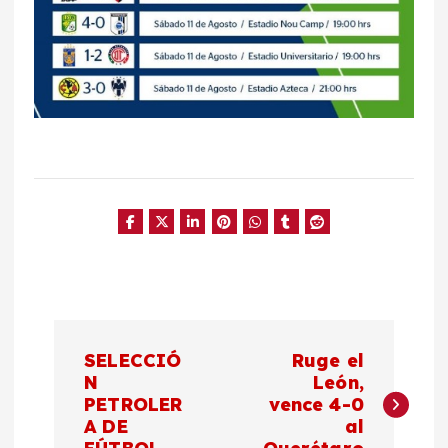
N
SELECCIÓ
Ruge el
a
N
León,
PETROLER
vence 4-0
A DE
al
v