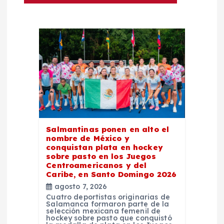
e
n
t
r
a
Salmantinas ponen en alto el
d
nombre de México y
conquistan plata en hockey
sobre pasto en los Juegos
a
Centroamericanos y del
Caribe, en Santo Domingo 2026
s
agosto 7, 2026
Cuatro deportistas originarias de
Salamanca formaron parte de la
selección mexicana femenil de
hockey sobre pasto que conquistó