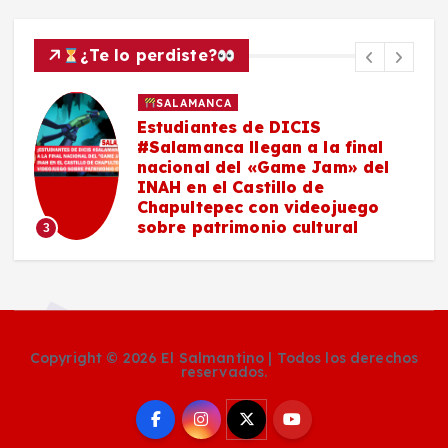
¿Te lo perdiste?
SALAMANCA
Estudiantes de DICIS
#Salamanca llegan a la final
nacional del «Game Jam» del
n
INAH en el Castillo de
n
Chapultepec con videojuego
y
sobre patrimonio cultural
3
Copyright © 2026 El Salmantino | Todos los derechos
reservados.