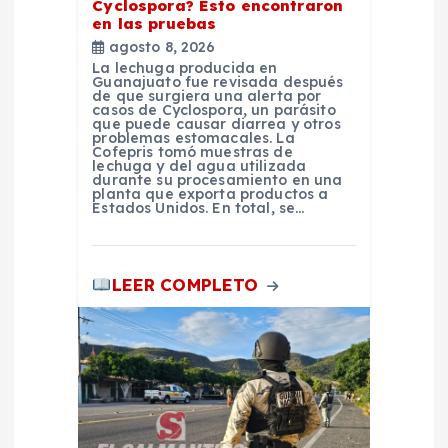
Cyclospora? Esto encontraron
en las pruebas
t
agosto 8, 2026
La lechuga producida en
r
Guanajuato fue revisada después
de que surgiera una alerta por
casos de Cyclospora, un parásito
que puede causar diarrea y otros
a
problemas estomacales. La
Cofepris tomó muestras de
lechuga y del agua utilizada
d
durante su procesamiento en una
planta que exporta productos a
Estados Unidos. En total, se…
a
s
LEER COMPLETO