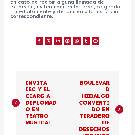
en caso de recibir alguna llamada de
extorsión, eviten caer en la farsa, colgando
inmediatamente y denuncien a la instancia
correspondiente.
N
INVITA
BOULEVAR
a
IEC Y EL
D
CEARG A
HIDALGO
DIPLOMAD
CONVERTI
v
O EN
DO EN
TEATRO
TIRADERO
e
MUSICAL
DE
DESECHOS