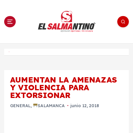
S
a
l
t
a
r
a
l
c
o
El Salmantino - medios/noticias/editorial
n
t
e
Inicio
n
i
d
o
AUMENTAN LA AMENAZAS
Y VIOLENCIA PARA
EXTORSIONAR
GENERAL
,
SALAMANCA
junio 12, 2018