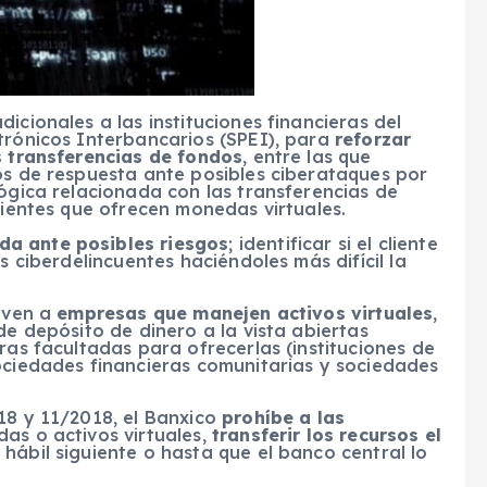
icionales a las instituciones financieras del
trónicos Interbancarios (SPEI), para
reforzar
s transferencias de fondos
, entre las que
os de respuesta ante posibles ciberataques por
lógica relacionada con las transferencias de
lientes que ofrecen monedas virtuales.
da ante posibles riesgos
; identificar si el cliente
s ciberdelincuentes haciéndoles más difícil la
leven a
empresas que manejen activos virtuales
,
de depósito de dinero a la vista abiertas
ras facultadas para ofrecerlas (instituciones de
ociedades financieras comunitarias y sociedades
18 y 11/2018, el Banxico
prohíbe a las
as o activos virtuales,
transferir los recursos el
hábil siguiente o hasta que el banco central lo