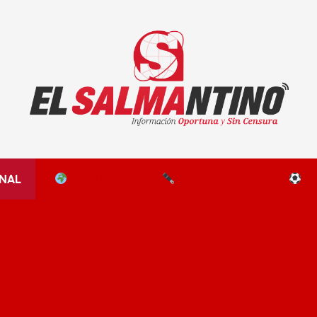
El Salmantino - medios/noticias/editorial
NAL
EL MUNDO
EDITORIALES
D