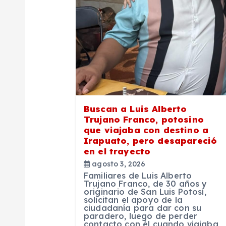
i
ó
n
d
e
Buscan a Luis Alberto
Trujano Franco, potosino
que viajaba con destino a
e
Irapuato, pero desapareció
en el trayecto
n
agosto 3, 2026
Familiares de Luis Alberto
Trujano Franco, de 30 años y
t
originario de San Luis Potosí,
solicitan el apoyo de la
ciudadanía para dar con su
paradero, luego de perder
contacto con él cuando viajaba