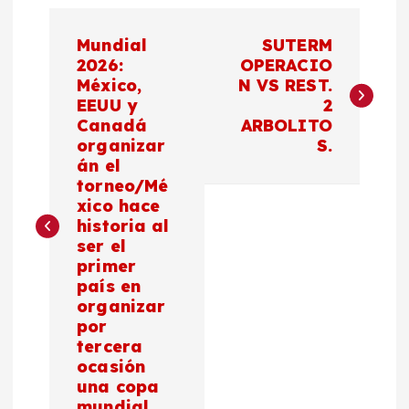
N
Mundial
SUTERM
a
2026:
OPERACIO
México,
N VS REST.
EEUU y
2
v
Canadá
ARBOLITO
organizar
S.
e
án el
torneo/Mé
g
xico hace
historia al
a
ser el
primer
c
país en
organizar
por
i
tercera
ocasión
ó
una copa
mundial