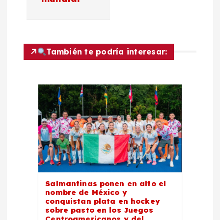
n
d
También te podría interesar:
e
e
n
t
r
a
Salmantinas ponen en alto el
nombre de México y
d
conquistan plata en hockey
sobre pasto en los Juegos
Centroamericanos y del