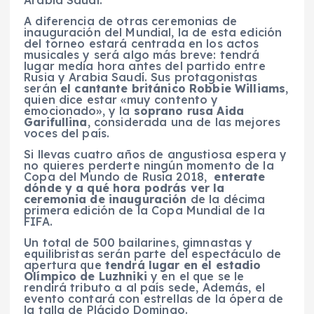
Arabia Saudí.
A diferencia de otras ceremonias de
inauguración del Mundial, la de esta edición
del torneo estará centrada en los actos
musicales y será algo más breve: tendrá
lugar media hora antes del partido entre
Rusia y Arabia Saudí. Sus protagonistas
serán
el cantante británico Robbie Williams
,
quien dice estar «muy contento y
emocionado», y la
soprano rusa
Aida
Garifullina
, considerada una de las mejores
voces del país.
Si llevas cuatro años de angustiosa espera y
no quieres perderte ningún momento de la
Copa del Mundo de Rusia 2018,
enterate
dónde y a qué hora podrás ver la
ceremonia de inauguración
de la décima
primera edición de la Copa Mundial de la
FIFA.
Un total de 500 bailarines, gimnastas y
equilibristas serán parte del espectáculo de
apertura que
tendrá lugar en el estadio
Olímpico de Luzhniki
y en el que se le
rendirá tributo a al país sede, Además, el
evento contará con estrellas de la ópera de
la talla de Plácido Domingo.