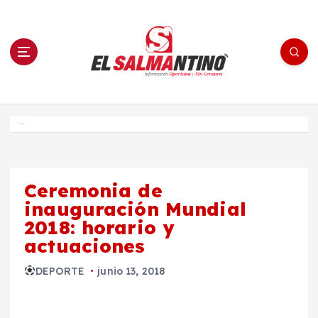
S
a
l
t
a
r
a
l
c
o
El Salmantino - medios/noticias/editorial
n
t
e
Inicio
n
i
d
o
Ceremonia de
inauguración Mundial
2018: horario y
actuaciones
DEPORTE
junio 13, 2018