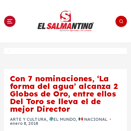
S
a
l
t
a
r
a
l
c
o
El Salmantino - medios/noticias/editorial
n
t
e
Inicio
n
i
d
o
Con 7 nominaciones, ‘La
forma del agua’ alcanza 2
Globos de Oro, entre ellos
Del Toro se lleva el de
mejor Director
ARTE Y CULTURA
,
EL MUNDO
,
NACIONAL
enero 8, 2018