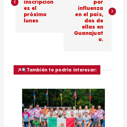
inscripcion
por
v
es el
influenza
próximo
en el país,
e
lunes
dos de
ellas en
g
Guanajuat
o.
a
c
También te podría interesar:
i
ó
n
d