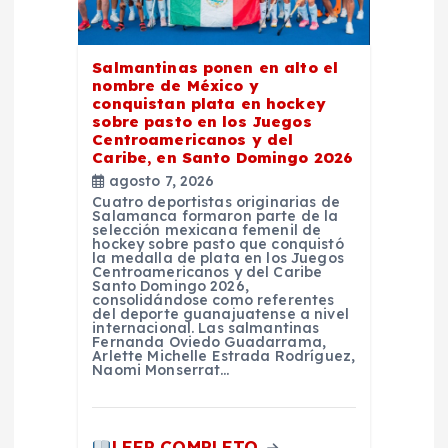
e
e
Salmantinas ponen en alto el
nombre de México y
n
conquistan plata en hockey
sobre pasto en los Juegos
Centroamericanos y del
t
Caribe, en Santo Domingo 2026
agosto 7, 2026
r
Cuatro deportistas originarias de
Salamanca formaron parte de la
selección mexicana femenil de
a
hockey sobre pasto que conquistó
la medalla de plata en los Juegos
Centroamericanos y del Caribe
Santo Domingo 2026,
d
consolidándose como referentes
del deporte guanajuatense a nivel
internacional. Las salmantinas
a
Fernanda Oviedo Guadarrama,
Arlette Michelle Estrada Rodríguez,
Naomi Monserrat…
s
LEER COMPLETO