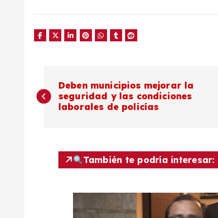
N
Deben municipios mejorar la
seguridad y las condiciones
a
laborales de policías
v
e
También te podría interesar:
g
a