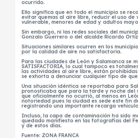
ocurrido.
Ello significa que en todo el municipio se reco
evitar quemas al aire libre, reducir el uso de
vulnerable, menores de edad y adultos mayo
Sin embargo, ni las redes sociales del munici
Gonzalo Guerrero o del alcalde Ricardo Ortiz
Situaciones similares ocurren en los municip
por la calidad de aire no satisfactoria.
Para las ciudades de León y Salamanca se ma
SATISFACTORIA, lo cual tampoco es totalmen
las actividades al aire libre, están prohibi
se exhorta a denunciar cualquier tipo de qu
Una situación idéntica
se reportaba para Sal
pronosticaba que para la tarde y noche de
que oficialmente no ocurrió, al menos en Le
notoriedad pues la ciudad es sede este fin d
registrando una importante recarga vehicular
Incluso, la capa de contaminación ha sido m
quedado manifiesto en las fotografías del F
y de estos días.
Fuente: ZONA FRANCA