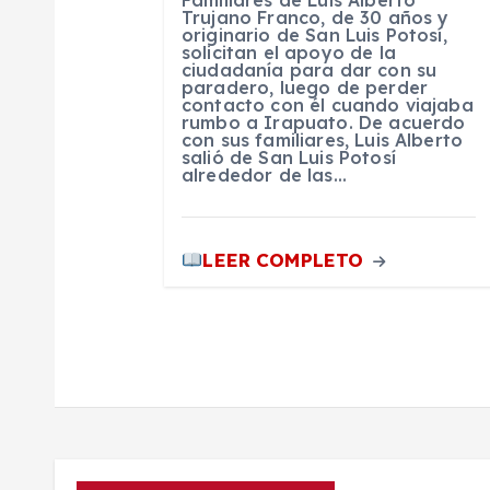
Familiares de Luis Alberto
Trujano Franco, de 30 años y
t
originario de San Luis Potosí,
solicitan el apoyo de la
ciudadanía para dar con su
paradero, luego de perder
r
contacto con él cuando viajaba
rumbo a Irapuato. De acuerdo
con sus familiares, Luis Alberto
a
salió de San Luis Potosí
alrededor de las…
d
LEER COMPLETO
a
s