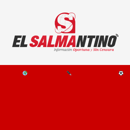
El Salmantino - medios/noticias/editorial
NAL
EL MUNDO
EDITORIALES
D