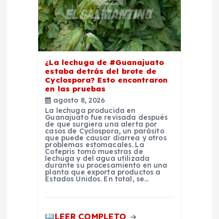
n
t
r
¿La lechuga de #Guanajuato
estaba detrás del brote de
a
Cyclospora? Esto encontraron
en las pruebas
d
agosto 8, 2026
La lechuga producida en
Guanajuato fue revisada después
a
de que surgiera una alerta por
casos de Cyclospora, un parásito
que puede causar diarrea y otros
problemas estomacales. La
s
Cofepris tomó muestras de
lechuga y del agua utilizada
durante su procesamiento en una
planta que exporta productos a
Estados Unidos. En total, se…
LEER COMPLETO