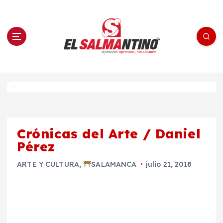
S
a
l
t
a
r
a
l
c
o
El Salmantino - medios/noticias/editorial
n
t
e
Inicio
n
i
d
o
Crónicas del Arte / Daniel
Pérez
ARTE Y CULTURA
,
SALAMANCA
julio 21, 2018