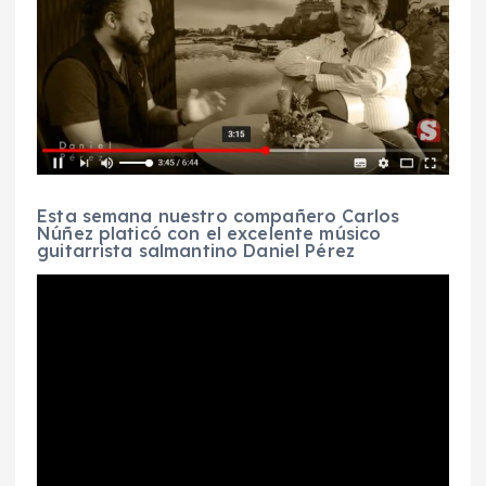
Esta semana nuestro compañero Carlos
Núñez platicó con el excelente músico
guitarrista salmantino Daniel Pérez