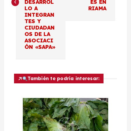
DESARROL
ES EN
g
LO A
RIAMA
INTEGRAN
a
TES Y
CIUDADAN
c
OS DE LA
ASOCIACI
ÓN «SAPA»
i
ó
n
También te podría interesar:
d
e
e