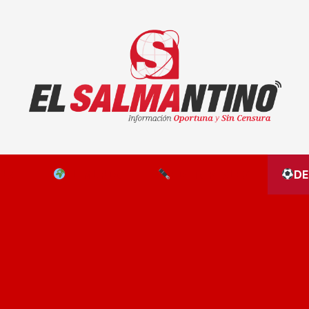
El Salmantino - medios/noticias/editorial
NAL
EL MUNDO
EDITORIALES
D