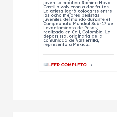
d
joven salmantina Romina Nava
Castillo volvieron a dar frutos.
La atleta logró colocarse entre
e
las ocho mejores pesistas
juveniles del mundo durante el
Campeonato Mundial Sub-17 de
Levantamiento de Pesas,
e
realizado en Cali, Colombia. La
deportista, originaria de la
comunidad de Valtierrilla,
n
representó a México…
t
LEER COMPLETO
r
a
d