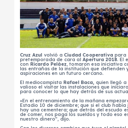
Cruz Azul
volvió a
Ciudad Cooperativa
para 
pretemporada de cara al
Apertura 2018
. El
con
Ricardo Peláez
, tomaron esa iniciativa 
las entrañas de la institución que defienden
aspiraciones en un futuro cercano.
El mediocampista
Rafael Baca,
quien llegó a
valioso el visitar las instalaciones que inici
para conocer lo que hay detrás de sus actua
«En el entrenamiento de la mañana empezaro
Estadio 10 de diciembre; que si el club habí
hay una cementera; que detrás del escudo e
de comer, nos paga los sueldos y todo eso e
nuestro dinero”, dijo.
Con los diversos cambios que tuvo el plantel