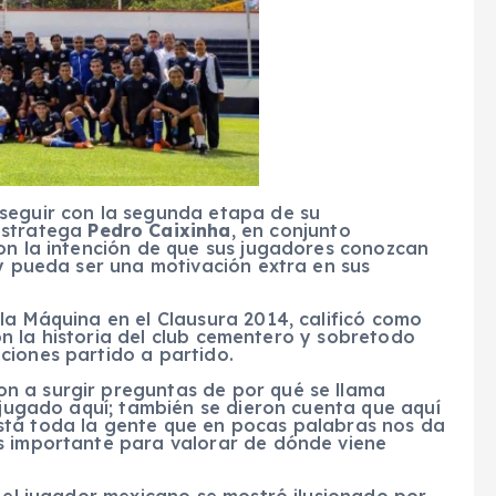
seguir con la segunda etapa de su
 estratega
Pedro Caixinha
, en conjunto
con la intención de que sus jugadores conozcan
 y pueda ser una motivación extra en sus
 la Máquina en el Clausura 2014, calificó como
aron la historia del club cementero y sobretodo
ciones partido a partido.
n a surgir preguntas de por qué se llama
a jugado aquí; también se dieron cuenta que aquí
stá toda la gente que en pocas palabras nos da
s importante para valorar de dónde viene
, el jugador mexicano se mostró ilusionado por