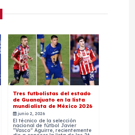
Tres futbolistas del estado
de Guanajuato en la lista
mundialista de México 2026
junio 2, 2026
El técnico de la selección
nacional de fútbol Javier
“Vasco” Aguirre, recientemente
dio a conocer la lista de los 26