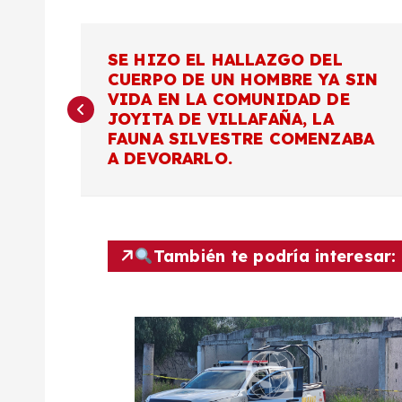
N
SE HIZO EL HALLAZGO DEL
CUERPO DE UN HOMBRE YA SIN
a
VIDA EN LA COMUNIDAD DE
JOYITA DE VILLAFAÑA, LA
v
FAUNA SILVESTRE COMENZABA
A DEVORARLO.
e
g
También te podría interesar:
a
c
i