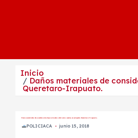
Inicio
Daños materiales de consid
Queretaro-Irapuato.
Daños materiales de consideración deja volcadura de tracto camión, en autopista Queretaro-Irapuato.
POLICIACA
junio 15, 2018