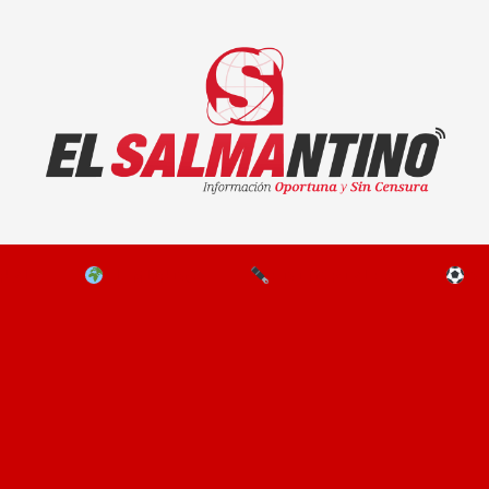
El Salmantino - medios/noticias/editorial
NAL
EL MUNDO
EDITORIALES
D