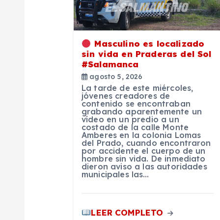
ó
Masculino es localizado
n
sin vida en Praderas del Sol
#Salamanca
d
agosto 5, 2026
La tarde de este miércoles,
jóvenes creadores de
e
contenido se encontraban
grabando aparentemente un
vídeo en un predio a un
costado de la calle Monte
e
Amberes en la colonia Lomas
del Prado, cuando encontraron
por accidente el cuerpo de un
n
hombre sin vida. De inmediato
dieron aviso a las autoridades
municipales las…
t
r
LEER COMPLETO