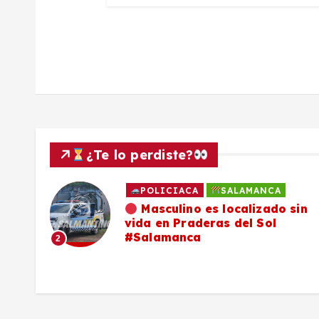
a
d
a
s
¿Te lo perdiste?
POLICIACA
SALAMANCA
ado
Masculino es localizado sin
vida en Praderas del Sol
os,
#Salamanca
2