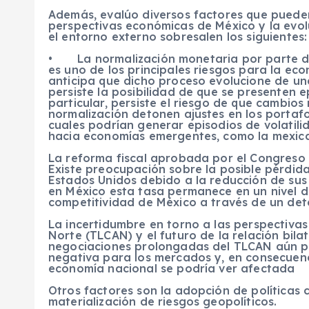
Además, evalúo diversos factores que pueden
perspectivas económicas de México y la evol
el entorno externo sobresalen los siguientes:
• La normalización monetaria por parte de 
es uno de los principales riesgos para la ec
anticipa que dicho proceso evolucione de u
persiste la posibilidad de que se presenten e
particular, persiste el riesgo de que cambio
normalización detonen ajustes en los portafol
cuales podrían generar episodios de volatilid
hacia economías emergentes, como la mexic
La reforma fiscal aprobada por el Congreso
Existe preocupación sobre la posible pérdid
Estados Unidos debido a la reducción de sus
en México esta tasa permanece en un nivel d
competitividad de México a través de un dete
La incertidumbre en torno a las perspectiva
Norte (TLCAN) y el futuro de la relación bila
negociaciones prolongadas del TLCAN aún per
negativa para los mercados y, en consecuenci
economía nacional se podría ver afectada
Otros factores son la adopción de políticas c
materialización de riesgos geopolíticos.