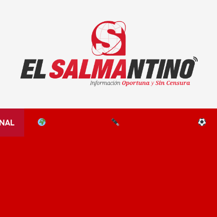
El Salmantino - medios/noticias/editorial
NAL
EL MUNDO
EDITORIALES
D