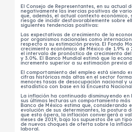
El Consejo de Representantes, en su actual de
negativamente las inercias positivas de vari
que, además, el actual contexto económico, so
riesgo de incidir desfavorablemente sobre el
siguientes tendencias positivas:
Las expectativas de crecimiento de la econ
por organismos nacionales como internacion
respecto a su estimación previa. El Fondo Mo
crecimiento económico de México de 1.9% a 2
el intervalo de pronóstico de crecimiento de
y 3.0%. El Banco Mundial estimó que la econ
incremento superior a su estimación previa d
El comportamiento del empleo está siendo ex
cifras históricas más altas en el sector forma
menores tasas de desocupación nacional y u
estadístico con base en la Encuesta Nacion
La inflación ha continuado disminuyendo en 
sus últimas lecturas un comportamiento más 
Banco de México estima que, considerando el
evolución de sus determinantes, la postura de
que esta ópera, la inflación convergerá a va
meses de 2019, bajo los supuestos de un tipo
de nuevos choques de oferta sobre la inflac
laboral.