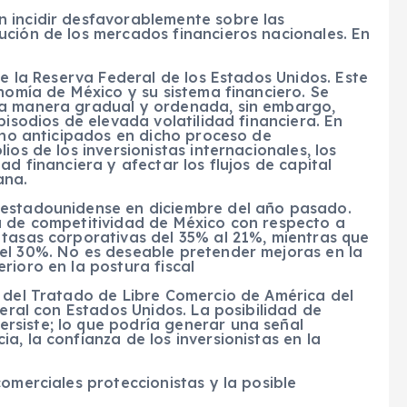
 incidir desfavorablemente sobre las
ución de los mercados financieros nacionales. En
la Reserva Federal de los Estados Unidos. Este
onomía de México y su sistema financiero. Se
na manera gradual y ordenada, sin embargo,
pisodios de elevada volatilidad financiera. En
s no anticipados en dicho proceso de
ios de los inversionistas internacionales, los
ad financiera y afectar los flujos de capital
ana.
 estadounidense en diciembre del año pasado.
a de competitividad de México con respecto a
 tasas corporativas del 35% al 21%, mientras que
el 30%. No es deseable pretender mejoras en la
rioro en la postura fiscal
s del Tratado de Libre Comercio de América del
teral con Estados Unidos. La posibilidad de
siste; lo que podría generar una señal
a, la confianza de los inversionistas en la
omerciales proteccionistas y la posible