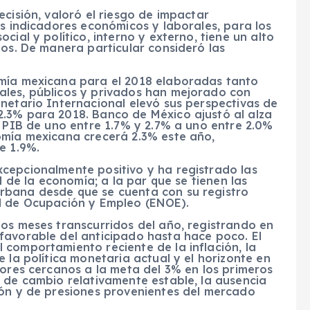
cisión, valoró el riesgo de impactar
os indicadores económicos y laborales, para los
cial y político, interno y externo, tiene un alto
los. De manera particular consideró las
omía mexicana para el 2018 elaboradas tanto
ales, públicos y privados han mejorado con
netario Internacional elevó sus perspectivas de
.3% para 2018. Banco de México ajustó al alza
l PIB de uno entre 1.7% y 2.7% a uno entre 2.0%
omía mexicana crecerá 2.3% este año,
e 1.9%.
cepcionalmente positivo y ha registrado las
l de la economía; a la par que se tienen las
rbana desde que se cuenta con su registro
al de Ocupación y Empleo (ENOE).
los meses transcurridos del año, registrando en
favorable del anticipado hasta hace poco. El
 comportamiento reciente de la inflación, la
 la política monetaria actual y el horizonte en
lores cercanos a la meta del 3% en los primeros
 de cambio relativamente estable, la ausencia
ión y de presiones provenientes del mercado