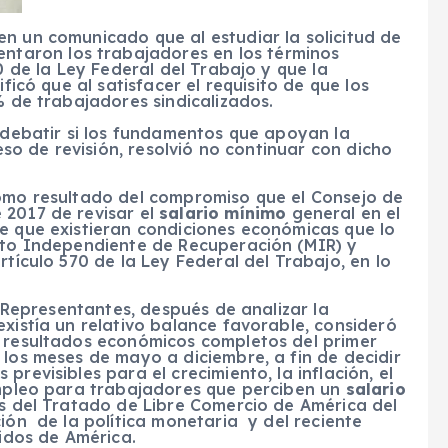
n un comunicado que al estudiar la solicitud de
ntaron los trabajadores en los términos
0 de la Ley Federal del Trabajo y que la
ficó que al satisfacer el requisito de que los
% de trabajadores sindicalizados.
y debatir si los fundamentos que apoyan la
ceso de revisión, resolvió no continuar con dicho
como resultado del compromiso que el Consejo de
 2017 de revisar el
salario mínimo
general en el
re que existieran condiciones económicas que lo
onto Independiente de Recuperación (MIR) y
rtículo 570 de la Ley Federal del Trabajo, en lo
de Representantes, después de analizar la
existía un relativo balance favorable, consideró
s resultados económicos completos del primer
 los meses de mayo a diciembre, a fin de decidir
revisibles para el crecimiento, la inflación, el
 empleo para trabajadores que perciben un
salario
nes del Tratado de Libre Comercio de América del
ción de la política monetaria y del reciente
nidos de América.