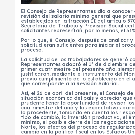
El Consejo de Representantes dio a conocer e
revisión del
salario mínimo
general que prese
establecidos en la fracción II del artículo 57
Secretaría del Trabajo y Previsión Social certi
solicitantes representan, por lo menos, el 51
Por lo que, él Consejo, después de analizar 
solicitud eran suficientes para iniciar el pro
proceso.
La solicitud de los trabajadores se generó 
Representantes adoptó el 1º de diciembre de
primer cuatrimestre del presente año, siemp
justificaran, mediante el instrumento del M
previo cumplimiento de lo establecido en el a
que corresponde a la Revisión Salarial.
Así, el 26 de abril del presente, el Consejo 
situación económica del país y apreciar que 
prudente tener la oportunidad de revisar lo
cuatrimestre del año y las expectativas para
lo procedente, tomando en cuenta los riesgos p
tipo de cambio, la inversión productiva, el
mínimo
, el posible cierre de las negociacio
Norte, los efectos del proceso de regulariza
cambio en la política fiscal en los Estados U