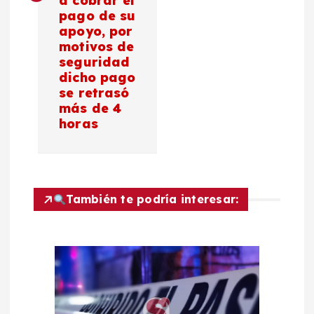
a cobrar el
a
pago de su
apoyo, por
c
motivos de
seguridad
dicho pago
i
se retrasó
más de 4
ó
horas
n
d
También te podría interesar:
e
e
n