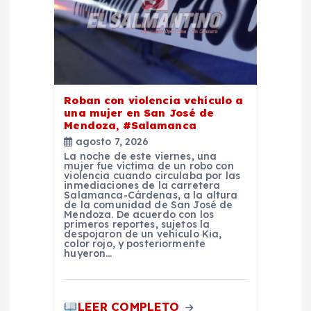
t
r
a
Roban con violencia vehículo a
d
una mujer en San José de
Mendoza, #Salamanca
a
agosto 7, 2026
La noche de este viernes, una
mujer fue víctima de un robo con
s
violencia cuando circulaba por las
inmediaciones de la carretera
Salamanca-Cárdenas, a la altura
de la comunidad de San José de
Mendoza. De acuerdo con los
primeros reportes, sujetos la
despojaron de un vehículo Kia,
color rojo, y posteriormente
huyeron…
LEER COMPLETO