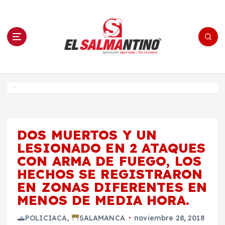
S
a
l
t
a
r
a
l
c
o
El Salmantino - medios/noticias/editorial
n
t
e
Inicio
n
i
d
o
DOS MUERTOS Y UN
LESIONADO EN 2 ATAQUES
CON ARMA DE FUEGO, LOS
HECHOS SE REGISTRARON
EN ZONAS DIFERENTES EN
MENOS DE MEDIA HORA.
POLICIACA
,
SALAMANCA
noviembre 28, 2018