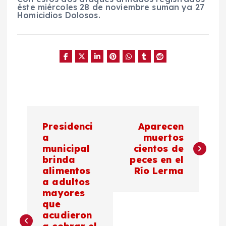
éste miércoles 28 de noviembre suman ya 27
Homicidios Dolosos.
N
Presidenci
Aparecen
a
a
muertos
municipal
cientos de
brinda
peces en el
v
alimentos
Río Lerma
a adultos
e
mayores
que
g
acudieron