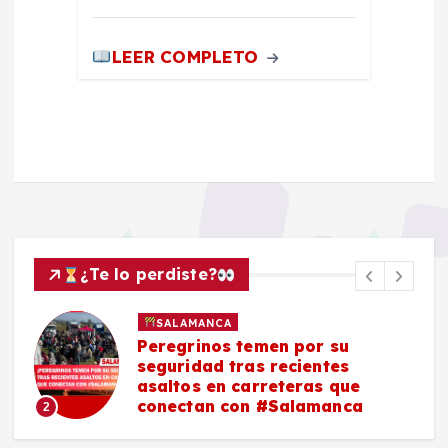
LEER COMPLETO
¿Te lo perdiste?
POLICIACA
SALAMANCA
Asesinan a un hombre en
vulcanizadora de Los Sauces,
#Salamanca
3