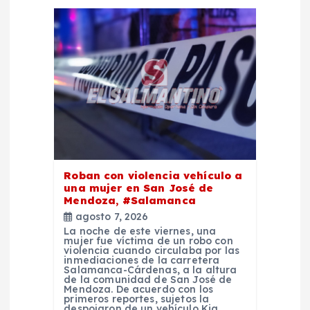
d
e
e
n
t
r
Roban con violencia vehículo a
una mujer en San José de
a
Mendoza, #Salamanca
agosto 7, 2026
d
La noche de este viernes, una
mujer fue víctima de un robo con
violencia cuando circulaba por las
inmediaciones de la carretera
a
Salamanca-Cárdenas, a la altura
de la comunidad de San José de
Mendoza. De acuerdo con los
s
primeros reportes, sujetos la
despojaron de un vehículo Kia,