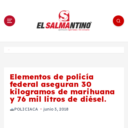
S
a
l
t
a
r
a
l
c
o
El Salmantino - medios/noticias/editorial
n
t
e
Inicio
n
i
d
o
Elementos de policía
federal aseguran 30
kilogramos de marihuana
y 76 mil litros de diésel.
POLICIACA
junio 3, 2018