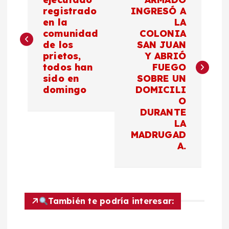
a
registrado
INGRESÓ A
en la
LA
v
comunidad
COLONIA
de los
SAN JUAN
e
prietos,
Y ABRIÓ
todos han
FUEGO
g
sido en
SOBRE UN
domingo
DOMICILI
a
O
DURANTE
c
LA
MADRUGAD
A.
i
ó
n
También te podría interesar: