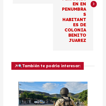
EN EN
g
PENUMBRA
S
a
HABITANT
ES DE
c
COLONIA
BENITO
JUAREZ
i
ó
n
También te podría interesar:
d
e
e