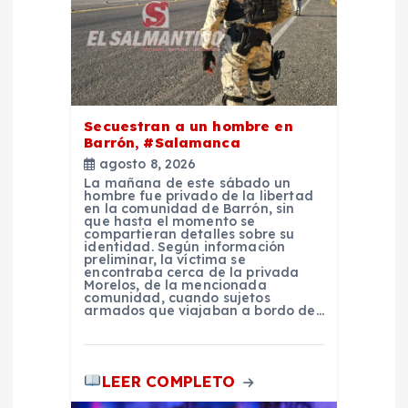
n
t
r
Secuestran a un hombre en
Barrón, #Salamanca
a
agosto 8, 2026
La mañana de este sábado un
d
hombre fue privado de la libertad
en la comunidad de Barrón, sin
que hasta el momento se
compartieran detalles sobre su
a
identidad. Según información
preliminar, la víctima se
encontraba cerca de la privada
s
Morelos, de la mencionada
comunidad, cuando sujetos
armados que viajaban a bordo de…
LEER COMPLETO