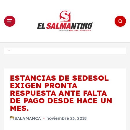
S
a
l
t
a
r
a
l
c
o
El Salmantino - medios/noticias/editorial
n
t
e
Inicio
n
i
d
o
ESTANCIAS DE SEDESOL
EXIGEN PRONTA
RESPUESTA ANTE FALTA
DE PAGO DESDE HACE UN
MES.
SALAMANCA
noviembre 23, 2018