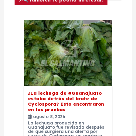
ó
n
d
e
e
n
¿La lechuga de #Guanajuato
estaba detrás del brote de
t
Cyclospora? Esto encontraron
en las pruebas
r
agosto 8, 2026
La lechuga producida en
Guanajuato fue revisada después
a
de que surgiera una alerta por
casos de Cyclospora, un parásito