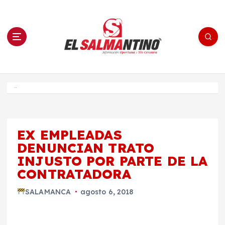
S
a
l
t
a
r
a
l
c
o
El Salmantino - medios/noticias/editorial
n
t
e
Inicio
n
i
d
o
EX EMPLEADAS
DENUNCIAN TRATO
INJUSTO POR PARTE DE LA
CONTRATADORA
SALAMANCA
agosto 6, 2018