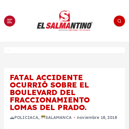
S
a
l
t
a
r
a
l
c
o
El Salmantino - medios/noticias/editorial
n
t
e
Inicio
n
i
d
o
FATAL ACCIDENTE
OCURRIÓ SOBRE EL
BOULEVARD DEL
FRACCIONAMIENTO
LOMAS DEL PRADO.
POLICIACA
,
SALAMANCA
noviembre 18, 2018