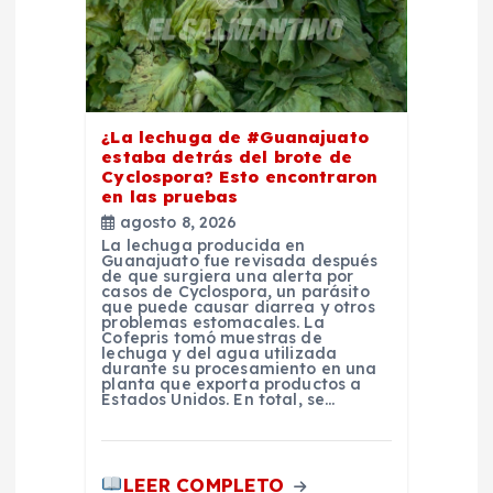
e
n
t
¿La lechuga de #Guanajuato
estaba detrás del brote de
r
Cyclospora? Esto encontraron
en las pruebas
a
agosto 8, 2026
La lechuga producida en
Guanajuato fue revisada después
d
de que surgiera una alerta por
casos de Cyclospora, un parásito
que puede causar diarrea y otros
problemas estomacales. La
a
Cofepris tomó muestras de
lechuga y del agua utilizada
durante su procesamiento en una
s
planta que exporta productos a
Estados Unidos. En total, se…
LEER COMPLETO