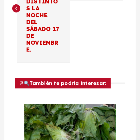
DISTINTO
e
S LA
NOCHE
g
DEL
SÁBADO 17
a
DE
NOVIEMBR
c
E.
i
ó
También te podría interesar:
n
d
e