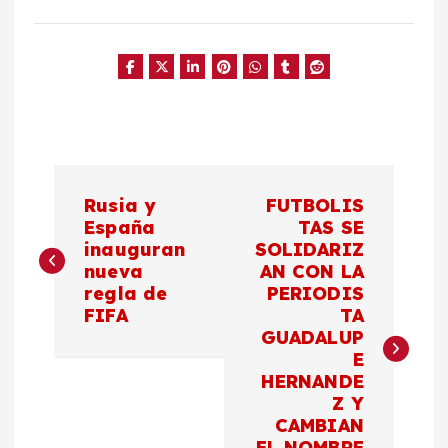
N
Rusia y
FUTBOLIS
a
España
TAS SE
inauguran
SOLIDARIZ
nueva
AN CON LA
v
regla de
PERIODIS
FIFA
TA
e
GUADALUP
E
g
HERNANDE
Z Y
a
CAMBIAN
EL NOMBRE