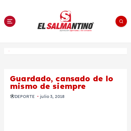
S
a
l
t
a
r
a
l
c
o
El Salmantino - medios/noticias/editorial
n
t
e
Inicio
n
i
d
o
Guardado, cansado de lo
mismo de siempre
DEPORTE
julio 3, 2018