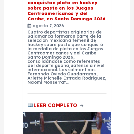
conquistan plata en hockey
r
sobre pasto en los Juegos
Centroamericanos y del
a
Caribe, en Santo Domingo 2026
agosto 7, 2026
Cuatro deportistas originarias de
d
Salamanca formaron parte de la
selección mexicana femenil de
hockey sobre pasto que conquistó
a
la medalla de plata en los Juegos
Centroamericanos y del Caribe
Santo Domingo 2026,
consolidándose como referentes
s
del deporte guanajuatense a nivel
internacional. Las salmantinas
Fernanda Oviedo Guadarrama,
Arlette Michelle Estrada Rodríguez,
Naomi Monserrat…
LEER COMPLETO