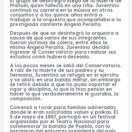
El grupo se desintegró luego de la muerte de
Manuel, quien falleció en una riña. Juventino
continuó su carrera en la música en otros
conjuntos y a los quince años entró a
trabajar a la orquesta que acompañaba a la
prestigiada cantante Ángela Peralta.
Después de que se desintegró la orquesta a
causa de que varios de sus integrantes
fueron víctimas de cólera, entre ellos la
misma Ángela Peralta, Juventino decidió
ingresar al Conservatorio para realizar sus
estudios como hubiera deseado.
A los pocos meses se salió del Conservatorio.
A raíz de la muerte de sus padres y su
hermana, Juventino se refugió en el ejército
y se alistó en una banda militar, sin embargo
se retiró debido a que no pudo soportar el
rigor y disciplina, lo que lo hizo pensar en
hacer lo que verdaderamente le gustaba, la
composición.
Comenzó a tocar para familias adineradas
donde le eran solicitadas valses y polkas. El
5 de mayo de 1887, participó en un festival
organizado por el Teatro Nacional para
conmemorar la batalla de Puebla, con la
presencia del entonces presidente del país,