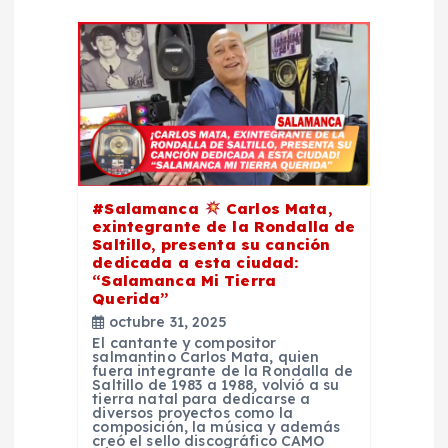
i
ó
n
d
#Salamanca
Carlos Mata,
e
exintegrante de la Rondalla de
Saltillo, presenta su canción
dedicada a esta ciudad:
e
“Salamanca Mi Tierra
Querida”
n
octubre 31, 2025
El cantante y compositor
salmantino Carlos Mata, quien
t
fuera integrante de la Rondalla de
Saltillo de 1983 a 1988, volvió a su
tierra natal para dedicarse a
diversos proyectos como la
r
composición, la música y además
creó el sello discográfico CAMO