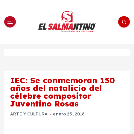
S
a
l
t
a
r
a
l
c
o
El Salmantino - medios/noticias/editorial
n
t
e
Inicio
n
i
d
o
IEC: Se conmemoran 150
años del natalicio del
célebre compositor
Juventino Rosas
ARTE Y CULTURA
enero 25, 2018