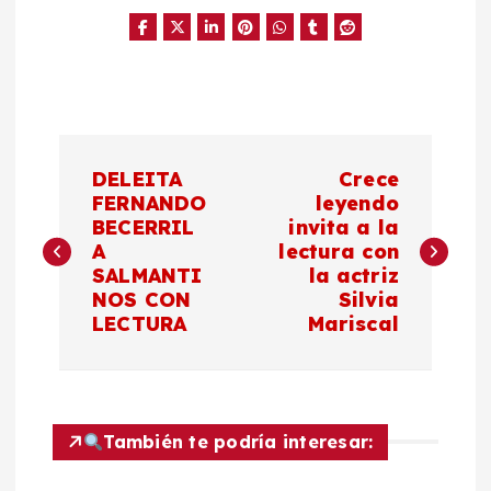
N
DELEITA
Crece
a
FERNANDO
leyendo
BECERRIL
invita a la
A
lectura con
v
SALMANTI
la actriz
NOS CON
Silvia
e
LECTURA
Mariscal
g
a
También te podría interesar:
c