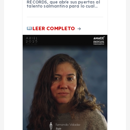
RÉCORDS, que abre sus puertas al
a
talento salmantino para lo cual…
d
LEER COMPLETO
a
s