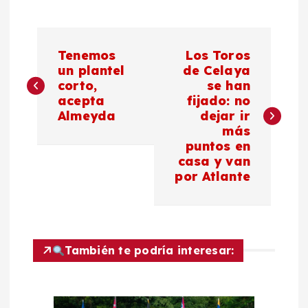
N
Tenemos
Los Toros
a
un plantel
de Celaya
corto,
se han
acepta
fijado: no
v
Almeyda
dejar ir
más
e
puntos en
casa y van
g
por Atlante
a
c
También te podría interesar:
i