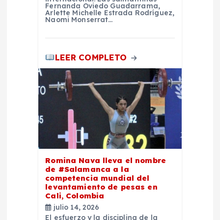
Fernanda Oviedo Guadarrama,
Arlette Michelle Estrada Rodríguez,
a
Naomi Monserrat…
s
LEER COMPLETO
Romina Nava lleva el nombre
de #Salamanca a la
competencia mundial del
levantamiento de pesas en
Cali, Colombia
julio 14, 2026
El esfuerzo y la disciplina de la