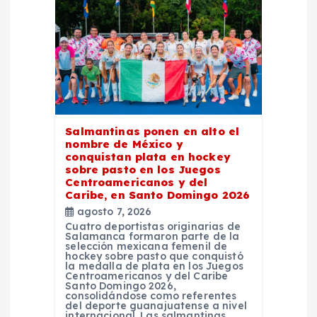
ó
n
d
e
Salmantinas ponen en alto el
e
nombre de México y
conquistan plata en hockey
n
sobre pasto en los Juegos
Centroamericanos y del
Caribe, en Santo Domingo 2026
t
agosto 7, 2026
Cuatro deportistas originarias de
Salamanca formaron parte de la
r
selección mexicana femenil de
hockey sobre pasto que conquistó
la medalla de plata en los Juegos
a
Centroamericanos y del Caribe
Santo Domingo 2026,
consolidándose como referentes
del deporte guanajuatense a nivel
d
internacional. Las salmantinas