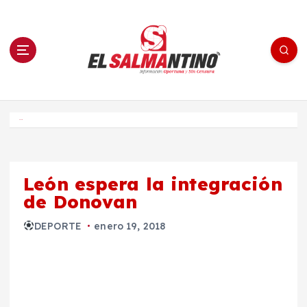
S
a
l
t
a
r
a
l
c
o
El Salmantino - medios/noticias/editorial
n
t
e
Inicio
n
i
d
o
León espera la integración
de Donovan
DEPORTE
enero 19, 2018