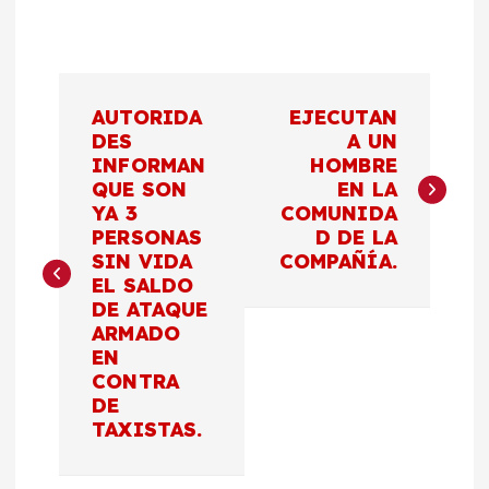
N
AUTORIDA
EJECUTAN
a
DES
A UN
INFORMAN
HOMBRE
QUE SON
EN LA
v
YA 3
COMUNIDA
PERSONAS
D DE LA
e
SIN VIDA
COMPAÑÍA.
EL SALDO
g
DE ATAQUE
ARMADO
a
EN
CONTRA
c
DE
TAXISTAS.
i