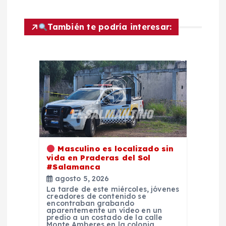
ó
También te podría interesar:
n
d
e
e
n
Masculino es localizado sin
t
vida en Praderas del Sol
#Salamanca
agosto 5, 2026
r
La tarde de este miércoles, jóvenes
creadores de contenido se
encontraban grabando
a
aparentemente un vídeo en un
predio a un costado de la calle
Monte Amberes en la colonia