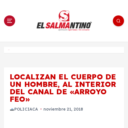
S
a
l
t
a
r
a
l
c
o
El Salmantino - medios/noticias/editorial
n
t
e
Inicio
n
i
d
o
LOCALIZAN EL CUERPO DE
UN HOMBRE, AL INTERIOR
DEL CANAL DE «ARROYO
FEO»
POLICIACA
noviembre 21, 2018