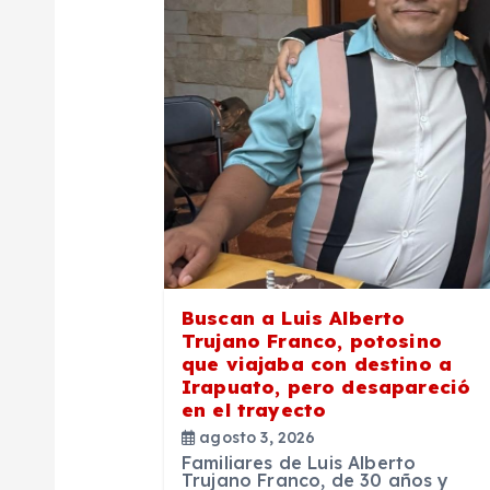
c
i
ó
n
d
e
Buscan a Luis Alberto
Trujano Franco, potosino
que viajaba con destino a
e
Irapuato, pero desapareció
en el trayecto
n
agosto 3, 2026
Familiares de Luis Alberto
Trujano Franco, de 30 años y