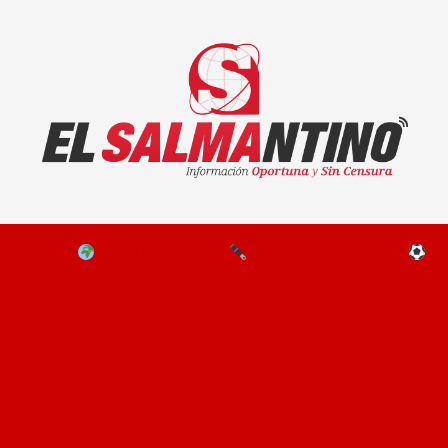
El Salmantino - medios/noticias/editorial
NAL
EL MUNDO
EDITORIALES
D