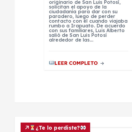
t
originario de San Luis Potosí,
solicitan el apoyo de la
ciudadanía para dar con su
paradero, luego de perder
r
contacto con él cuando viajaba
rumbo a Irapuato. De acuerdo
con sus familiares, Luis Alberto
a
salió de San Luis Potosí
alrededor de las…
d
LEER COMPLETO
a
s
¿Te lo perdiste?