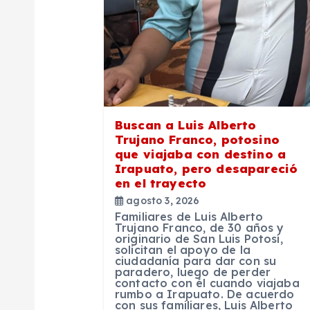
ó
n
d
Buscan a Luis Alberto
e
Trujano Franco, potosino
que viajaba con destino a
Irapuato, pero desapareció
e
en el trayecto
agosto 3, 2026
n
Familiares de Luis Alberto
Trujano Franco, de 30 años y
originario de San Luis Potosí,
solicitan el apoyo de la
t
ciudadanía para dar con su
paradero, luego de perder
contacto con él cuando viajaba
r
rumbo a Irapuato. De acuerdo
con sus familiares, Luis Alberto