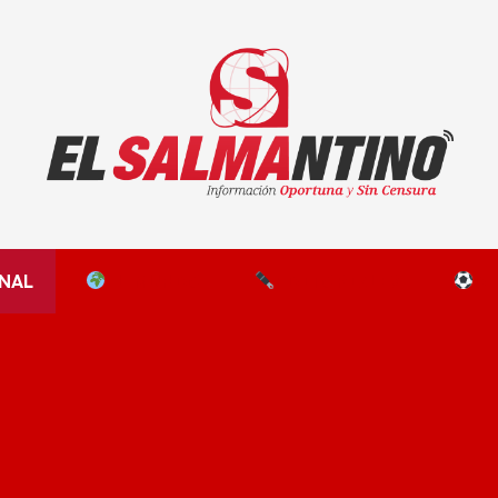
El Salmantino - medios/noticias/editorial
NAL
EL MUNDO
EDITORIALES
D