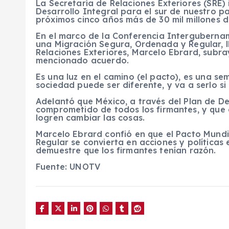
La
Secretaría de Relaciones Exteriores
(
SRE
)
Desarrollo Integral
para el
sur
de nuestro
pa
próximos
cinco años
más de
30 mil millones 
En el marco de la
Conferencia Interguberna
una Migración Segura, Ordenada y Regular
,
Relaciones Exteriores, Marcelo Ebrard
, subr
mencionado acuerdo.
Es una luz en el camino (el pacto), es una sem
sociedad puede ser diferente, y va a serlo s
Adelantó que
México, a través del
Plan de De
comprometido de todos los
firmantes, y que
logren
cambiar las cosas.
Marcelo Ebrard
confió en que el
Pacto Mundi
Regular se convierta en
acciones
y
políticas 
demuestre que los firmantes tenían razón.
Fuente: UNOTV