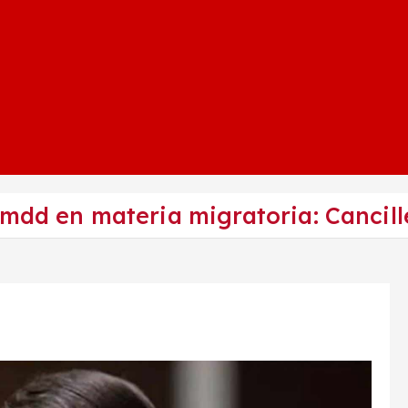
mdd en materia migratoria: Cancill