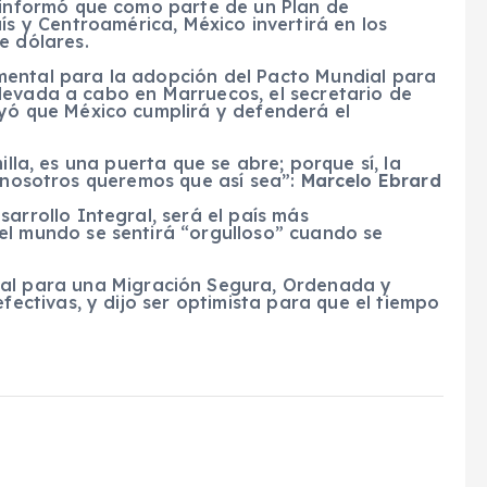
 informó que como parte de un
Plan de
ís
y
Centroamérica
,
México
invertirá en los
de dólares.
mental
para la adopción del
Pacto Mundial para
 llevada a cabo en
Marruecos
, el
secretario de
ayó que
México cumplirá
y
defenderá
el
illa, es una puerta que se abre; porque sí, la
i nosotros queremos que así sea”:
Marcelo Ebrard
sarrollo Integral, será el país más
 el mundo se sentirá “orgulloso” cuando se
al
para una
Migración Segura, Ordenada y
efectivas, y dijo ser
optimista
para que el
tiempo