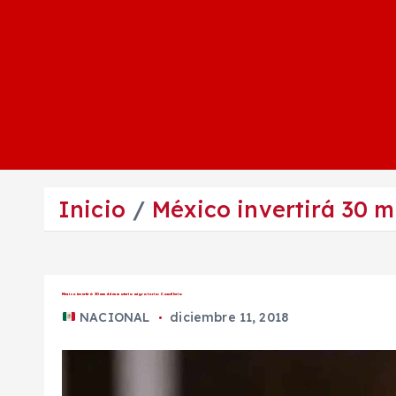
Inicio
México invertirá 30 m
México invertirá 30 mmdd en materia migratoria: Cancillería
NACIONAL
diciembre 11, 2018