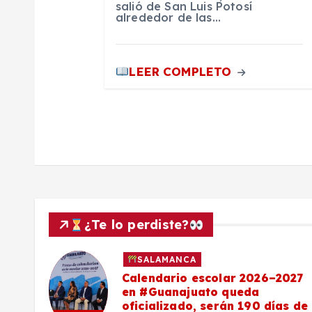
salió de San Luis Potosí
alrededor de las…
a
d
LEER COMPLETO
a
s
¿Te lo perdiste?
SALAMANCA
Calendario escolar 2026–2027
al
en #Guanajuato queda
el
oficializado, serán 190 días de