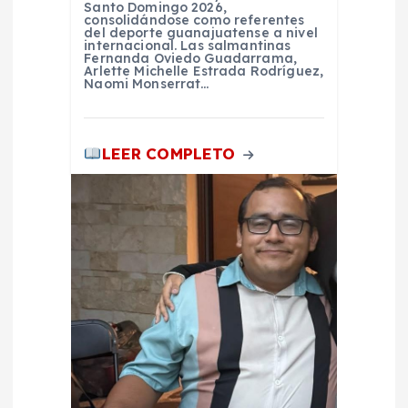
Santo Domingo 2026,
a
consolidándose como referentes
del deporte guanajuatense a nivel
internacional. Las salmantinas
d
Fernanda Oviedo Guadarrama,
Arlette Michelle Estrada Rodríguez,
Naomi Monserrat…
a
s
LEER COMPLETO