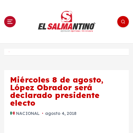
S
a
l
t
a
r
a
l
c
o
El Salmantino - medios/noticias/editorial
n
t
e
Inicio
n
i
d
o
Miércoles 8 de agosto,
López Obrador será
declarado presidente
electo
NACIONAL
agosto 4, 2018