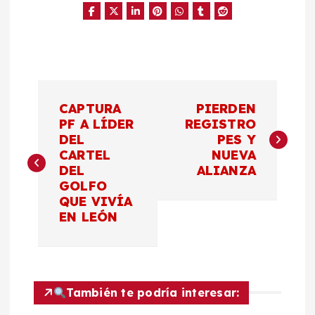
N
CAPTURA
PIERDEN
a
PF A LÍDER
REGISTRO
DEL
PES Y
CARTEL
NUEVA
v
DEL
ALIANZA
GOLFO
e
QUE VIVÍA
EN LEÓN
g
a
c
También te podría interesar: