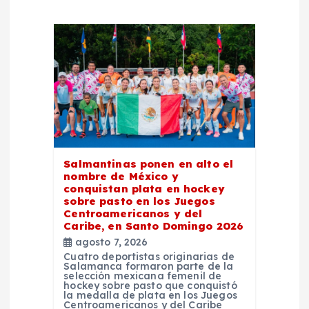
i
ó
n
d
e
Salmantinas ponen en alto el
nombre de México y
e
conquistan plata en hockey
sobre pasto en los Juegos
Centroamericanos y del
n
Caribe, en Santo Domingo 2026
agosto 7, 2026
t
Cuatro deportistas originarias de
Salamanca formaron parte de la
selección mexicana femenil de
r
hockey sobre pasto que conquistó
la medalla de plata en los Juegos
Centroamericanos y del Caribe