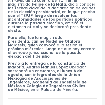
A través de su cuenta de Twitter, el
magistrado
Felipe de la Mata
, dio a conocer
las fechas clave de la declaración de validez
de la elección presidencial, en la que precisa
que el TEPJF,
luego de resolver las
inconformidades de los partidos políticos
durante la pasada elección
, emitirá el
dictamen oficial y se declarará presidente
electo.
Para ello, fue la magistrada
presidenta,
Janine Madeline Otálora
Malassis
, quien convocó a la sesión el
próximo miércoles, luego de que hoy cerrara
el periodo jurisdiccional de la pasada
elección del 1 de julio.
Previo a la entrega de la constancia de
mayoría, Andrés Manuel López Obrador
sostendrá un encuentro,
el lunes 6 de
agosto, con integrantes de la Unión
Mexicana de Asociaciones de
Ingenieros, Academia de Ingeniería de
México y Colegio de Ingenieros Civiles
de México,
en el Palacio de Minería.